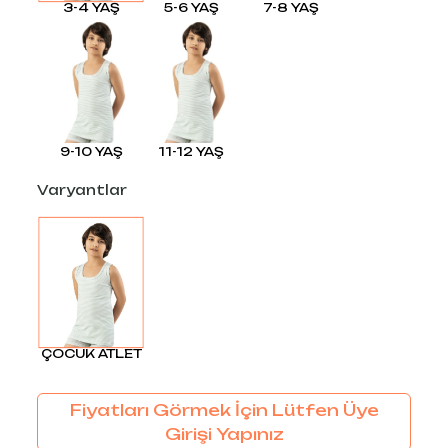
3-4 YAŞ
5-6 YAŞ
7-8 YAŞ
9-10 YAŞ
11-12 YAŞ
Varyantlar
ÇOCUK ATLET
Fiyatları Görmek İçin Lütfen Üye
Girişi Yapınız