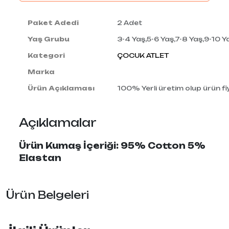
Paket Adedi
2 Adet
Yaş Grubu
3-4 Yaş,5-6 Yaş,7-8 Yaş,9-10 Y
Kategori
ÇOCUK ATLET
Marka
Ürün Açıklaması
100% Yerli üretim olup ürün fiy
Açıklamalar
Ürün Kumaş İçeriği: 95% Cotton 5%
Elastan
Ürün Belgeleri