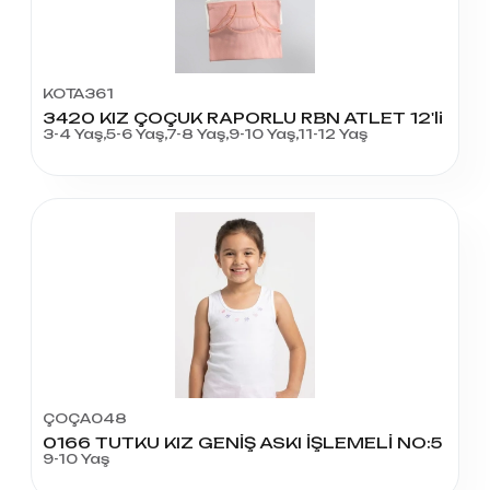
KOTA361
3420 KIZ ÇOÇUK RAPORLU RBN ATLET 12'li
3-4 Yaş,5-6 Yaş,7-8 Yaş,9-10 Yaş,11-12 Yaş
ÇOÇA048
0166 TUTKU KIZ GENİŞ ASKI İŞLEMELİ NO:5
9-10 Yaş