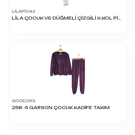
LİLAPİ042
LİLA ÇOCUK VS DÜĞMELİ ÇİZGİLİ K.KOL PİJAMA TAKIM
GOOD293
258 -5 GARSON ÇOCUK KADİFE TAKIM