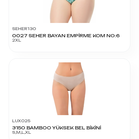
SEHER130
0027 SEHER BAYAN EMPİRME KOM NO:6
2XL
LUX025
3150 BAMBOO YÜKSEK BEL BİKİNİ
S,M,L,XL