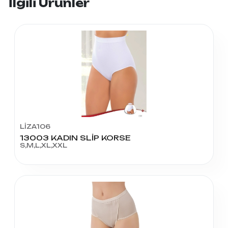
İlgili Ürünler
LİZA106
13003 KADIN SLİP KORSE
S,M,L,XL,XXL