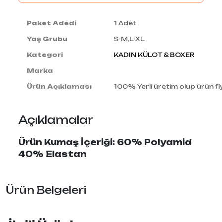
Paket Adedi
1 Adet
Yaş Grubu
S-M,L-XL
Kategori
KADIN KÜLOT & BOXER
Marka
Ürün Açıklaması
100% Yerli üretim olup ürün fiy
Açıklamalar
Ürün Kumaş İçeriği: 60% Polyamid
40% Elastan
Ürün Belgeleri