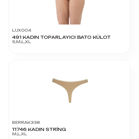
LUX004
491 KADIN TOPARLAYICI BATO KÜLOT
S,M,L,XL
BERRAK338
11746 KADIN STRİNG
M,L,XL