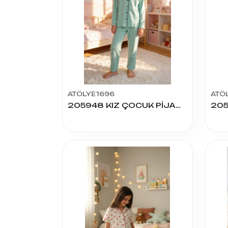
ATÖLYE1696
ATÖ
205948 KIZ ÇOCUK PİJAMA 12-14 YAŞ