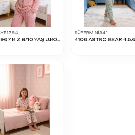
LYE1784
SÜPERMİNİ341
205967 KIZ 8/10 YAŞ U.KOL PİJAMA TAKIM