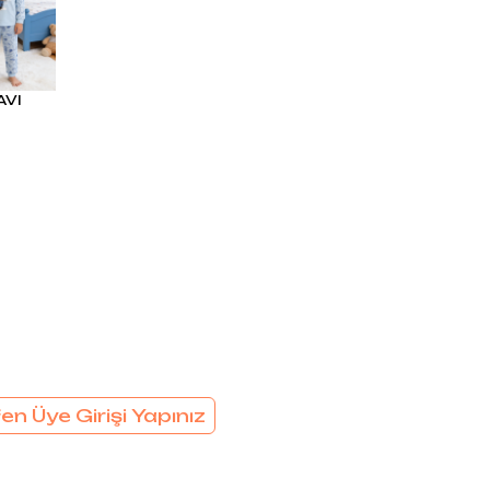
EL
SÜTYEN TAKIM
KADIN
ÇAMAŞIR
T
TAKIMI
AVI
KADIN KORSE
en Üye Girişi Yapınız