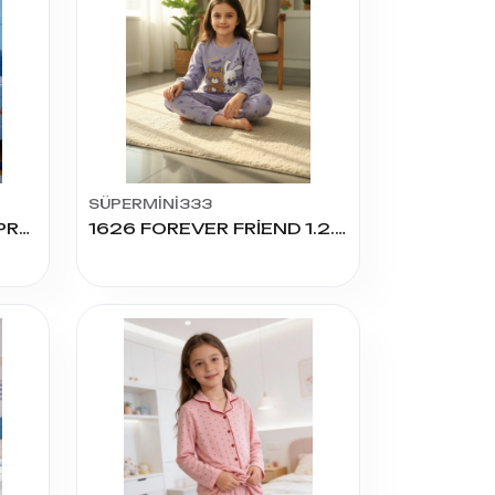
SÜPERMİNİ333
4017 ERKEK ÇOCUK SÜPREM K.KOL PİJAMA TAKIM
1626 FOREVER FRİEND 1.2.3 YAŞ 2Lİ TAKIM