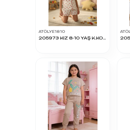
ATÖLYE1810
ATÖ
205973 KIZ 8-10 YAŞ K.KOL ŞORTLU PİJAMA TAKIM