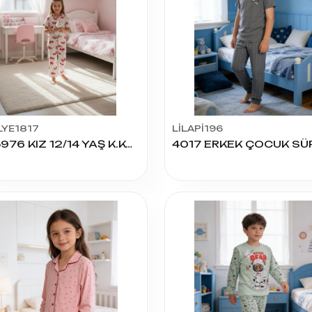
LYE1817
LİLAPİ196
205976 KIZ 12/14 YAŞ K.KOL PİJAMA TAKIM