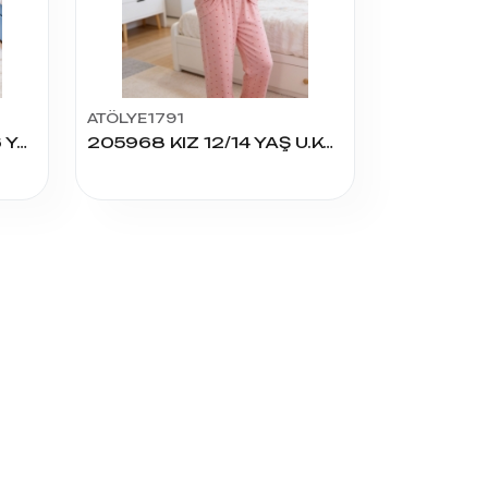
ATÖLYE1791
4106 ASTRO BEAR 4.5.6 YAŞ 2'Lİ TAKIM
205968 KIZ 12/14 YAŞ U.KOL PİJAMA TAKIM