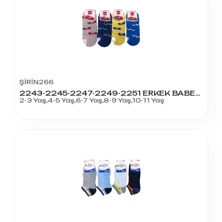
ŞİRİN266
2243-2245-2247-2249-2251 ERKEK BABET ÇOCUK
2-3 Yaş,4-5 Yaş,6-7 Yaş,8-9 Yaş,10-11 Yaş