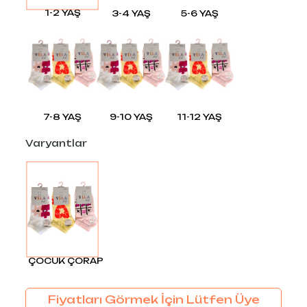
1-2 YAŞ
3-4 YAŞ
5-6 YAŞ
7-8 YAŞ
9-10 YAŞ
11-12 YAŞ
Varyantlar
ÇOCUK ÇORAP
Fiyatları Görmek İçin Lütfen Üye