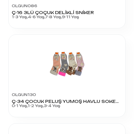
OLGUN086
Ç-16 3LÜ ÇOÇUK DELİKLİ SNİKER
1-3 Yaş,4-6 Yaş,7-8 Yaş,9-11 Yaş
OLGUN130
Ç-34 ÇOCUK PELUŞ YUMOŞ HAVLU SOKET KÜÇÜK BOY
0-1 Yaş,1-2 Yaş,3-4 Yaş