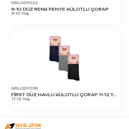
MELODY022
9-10 DÜZ RENK PENYE KÜLOTLU ÇORAP
9-10 Yaş
MELODY035
FİRST DÜZ HAVLU KÜLOTLU ÇORAP 11-12 YAŞ
11-12 Yaş