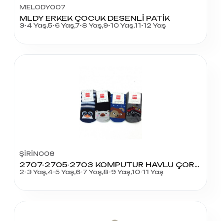
MELODY007
MLDY ERKEK ÇOCUK DESENLİ PATİK
3-4 Yaş,5-6 Yaş,7-8 Yaş,9-10 Yaş,11-12 Yaş
ŞİRİN008
2707-2705-2703 KOMPUTUR HAVLU ÇORAP
2-3 Yaş,4-5 Yaş,6-7 Yaş,8-9 Yaş,10-11 Yaş