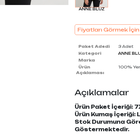
ANNE BLUZ
Fiyatları Görmek İçin
Paket Adedi
3 Adet
Kategori
ANNE BL
Marka
Ürün
100% Yerl
Açıklaması
Açıklamalar
Ürün Paket İçeriği:
Ürün Kumaş İçeriği: L
Stok Durumuna Göre 
Göstermektedir.