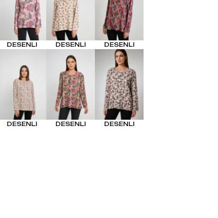
EL
SÜTYEN TAKIM
KADIN
ÇAMAŞIR
T
TAKIMI
DESENLI
DESENLI
DESENLI
KADIN KORSE
DESENLI
DESENLI
DESENLI