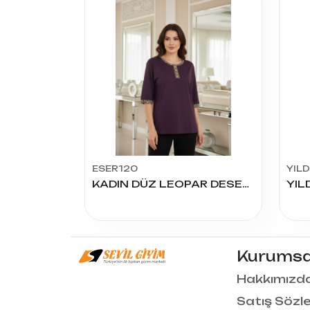
ESER120
YIL
KADIN DÜZ LEOPAR DESEN 4.5.6 KAPRİ KOL BLUZ
Kurumsa
Hakkımızd
Satış Sözl