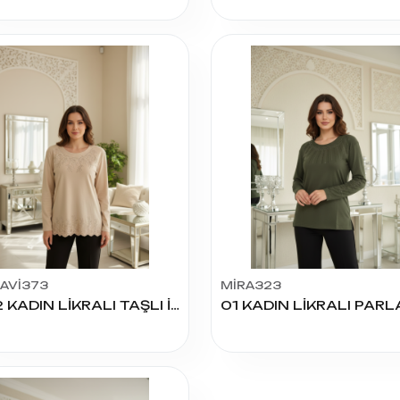
AVİ373
MİRA323
6112 KADIN LİKRALI TAŞLI İŞLEMELİ BLUZ