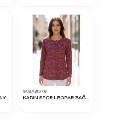
SUBAŞI578
01 KADIN LİKRALI PARLA YAKA KOL TAŞLI BLUZ
KADIN SPOR LEOPAR BAĞCIKLI BLUZ