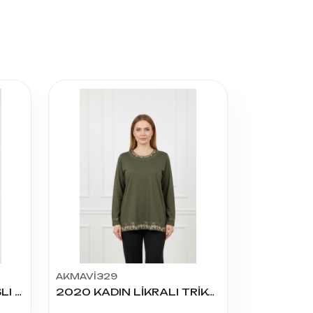
AKMAVİ329
6110 KADIN LİKRALI TAŞLI İŞLEMELİ BLUZ
2020 KADIN LİKRALI TRİKO YAKA TAŞLI BLUZ