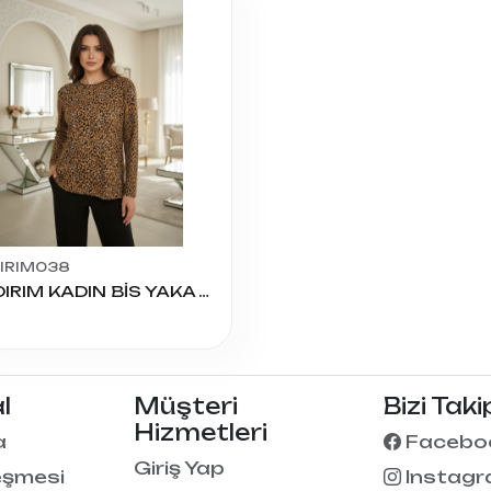
DIRIM038
YILDIRIM KADIN BİS YAKA VİSKON U.KOL BLUZ BATTAL
l
Müşteri
Bizi Taki
Hizmetleri
a
Facebo
Giriş Yap
eşmesi
Instag