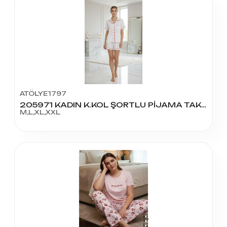
ATÖLYE1797
205971 KADIN K.KOL ŞORTLU PİJAMA TAKIM
M,L,XL,XXL