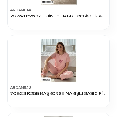
ARCAN614
70753 R2632 POİNTEL K.KOL BESİC PİJAMA TAKIM
ARCAN523
70823 R258 KAŞKORSE NAKIŞLI BASIC PİJAMA TAKIM