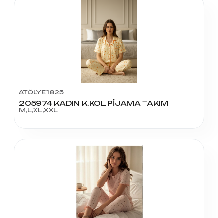
ATÖLYE1825
205974 KADIN K.KOL PİJAMA TAKIM
M,L,XL,XXL