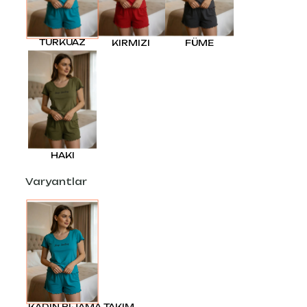
TURKUAZ
KIRMIZI
FÜME
HAKI
Varyantlar
KADIN PİJAMA TAKIM