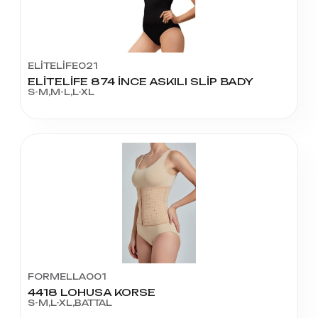
ELİTELİFE021
ELİTELİFE 874 İNCE ASKILI SLİP BADY
S-M,M-L,L-XL
FORMELLA001
4418 LOHUSA KORSE
S-M,L-XL,BATTAL