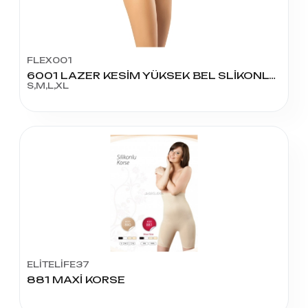
FLEX001
6001 LAZER KESİM YÜKSEK BEL SLİKONLU KORSE SLİP
S,M,L,XL
ELİTELİFE37
881 MAXİ KORSE