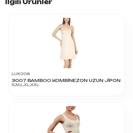
İlgili Ürünler
LUX008
3007 BAMBOO KOMBİNEZON UZUN JİPON
S,M,L,XL,XXL