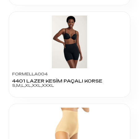
FORMELLA004
4401 LAZER KESİM PAÇALI KORSE
S,M,L,XL,XXL,XXXL