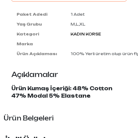
Paket Adedi
1 Adet
Yaş Grubu
M,L,XL
Kategori
KADIN KORSE
Marka
Ürün Açıklaması
100% Yerli üretim olup ürün fiy
Açıklamalar
Ürün Kumaş İçeriği: 48% Cotton
47% Modal 5% Elastane
Ürün Belgeleri