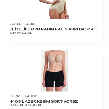
ELİTELİFE035
ELİTELİFE 878 KADIN KALIN ASKI BADY ATLET
S-M,M-L,L-XL
FORMELLA002
4403 LAZER KESİM ŞORT KORSE
S,M,L,XL,XXL,XXXL