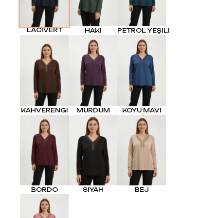
LACIVERT
HAKI
PETROL YEŞILI
KAHVERENGI
MÜRDÜM
KOYU MAVI
BORDO
SIYAH
BEJ