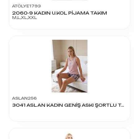
ATÖLYE1793
2060-9 KADIN U.KOL PİJAMA TAKIM
M,L,XL,XXL
ASLAN256
3041 ASLAN KADIN GENİŞ ASKI ŞORTLU TAKIM 4'LÜ