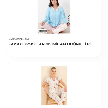
ARCAN453
50901 R2958 KADIN MİLAN DÜĞMELİ PİJAMA TAKIM