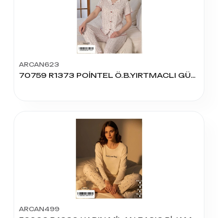
ARCAN623
70759 R1373 POİNTEL Ö.B.YIRTMACLI GÜLLÜ PİJAMA TAKIM
ARCAN499