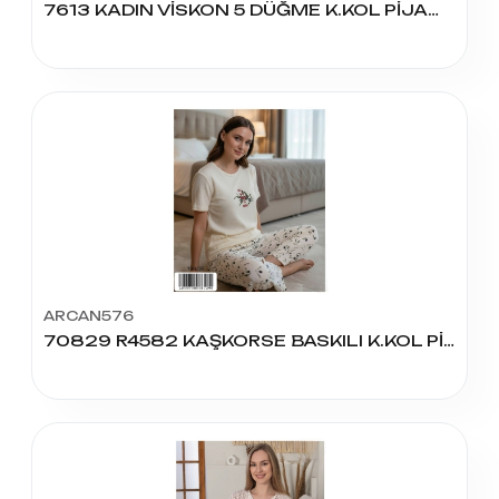
7613 KADIN VİSKON 5 DÜĞME K.KOL PİJAMA TK
ARCAN576
70829 R4582 KAŞKORSE BASKILI K.KOL PİJAMA TAKIM