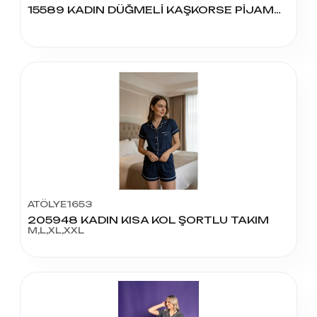
15589 KADIN DÜĞMELİ KAŞKORSE PİJAMA TAKIM
ATÖLYE1653
205948 KADIN KISA KOL ŞORTLU TAKIM
M,L,XL,XXL