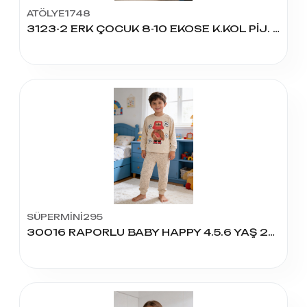
ATÖLYE1748
3123-2 ERK ÇOCUK 8-10 EKOSE K.KOL PİJ. TAKIM
SÜPERMİNİ295
30016 RAPORLU BABY HAPPY 4.5.6 YAŞ 2Lİ TAKIM