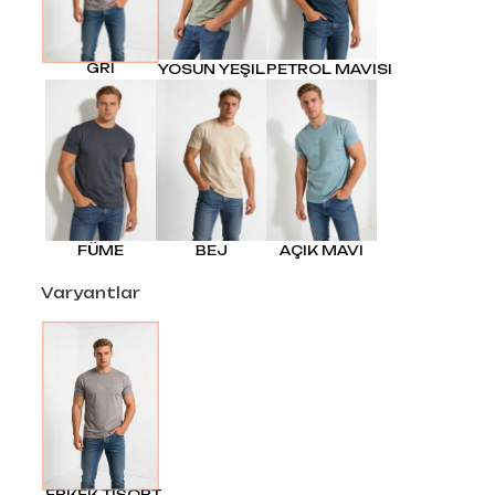
GRI
YOSUN YEŞIL
PETROL MAVISI
FÜME
BEJ
AÇIK MAVI
Varyantlar
ERKEK TİŞÖRT