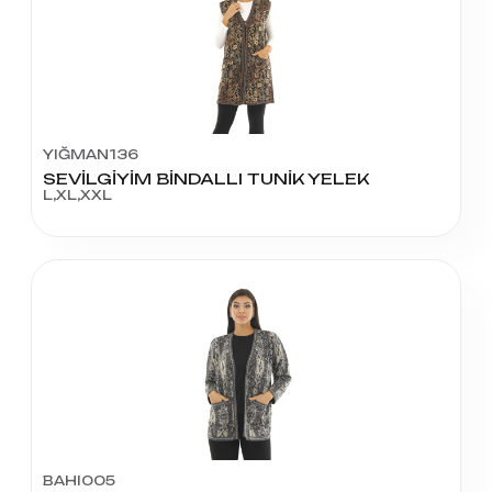
YIĞMAN136
SEVİLGİYİM BİNDALLI TUNİK YELEK
L,XL,XXL
BAHI005