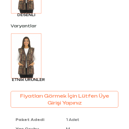
DESENLI
Varyantlar
ETNİK ÜRÜNLER
Fiyatları Görmek İçin Lütfen Üye
Girişi Yapınız
Paket Adedi
1 Adet
Yaş Grubu
M