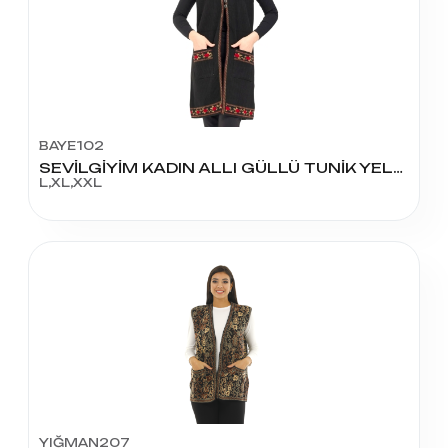
BAYE102
SEVİLGİYİM KADIN ALLI GÜLLÜ TUNİK YELEK
L,XL,XXL
YIĞMAN207