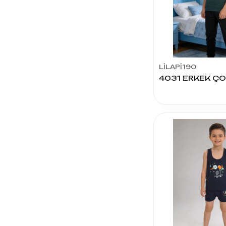
DÜNDAR
ÇORAP
BAĞCI
PENYE
EKİNOKS
LİLAPİ190
ŞAHİN
TEKSTİL
SEHER
YILDIZI
ADN
ÇORAP
ŞİRİN
ÇORAP
FURKAN
ÇOCUK
DÜNYASI
ESLEM