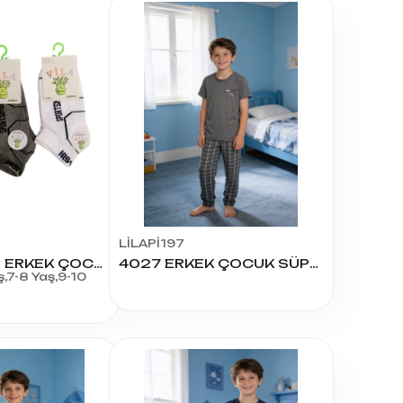
LİLAPİ197
VİLA BAMBU ERKEK ÇOCUK PATİK
4027 ERKEK ÇOCUK SÜPREM K.KOL PİJAMA TAKIM
ş,7-8 Yaş,9-10