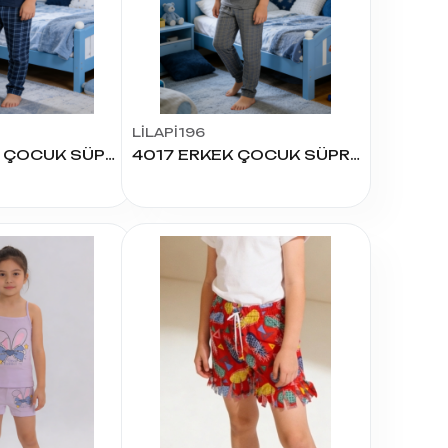
LİLAPİ196
4025 ERKEK ÇOCUK SÜPREM K.KOL PİJAMA TAKIM
4017 ERKEK ÇOCUK SÜPREM K.KOL PİJAMA TAKIM