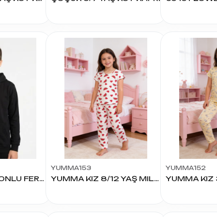
YUMMA153
YUMMA152
13-16 YAŞ KAPŞONLU FERMUARLI HIRKA
YUMMA KIZ 8/12 YAŞ MILAN EŞOFMAN TAKIM