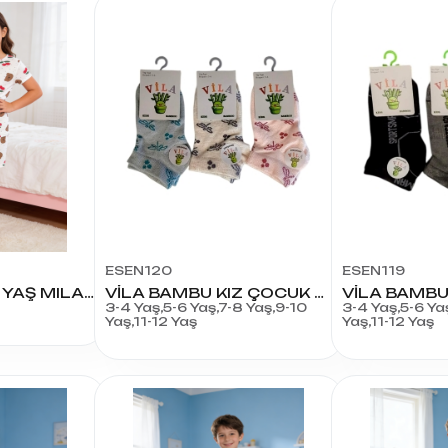
ESEN120
ESEN119
YUMMA KIZ 3/7 YAŞ MILAN ŞORTLU TAKIM
VİLA BAMBU KIZ ÇOCUK PATİK
3-4 Yaş,5-6 Yaş,7-8 Yaş,9-10
3-4 Yaş,5-6 Ya
Yaş,11-12 Yaş
Yaş,11-12 Yaş