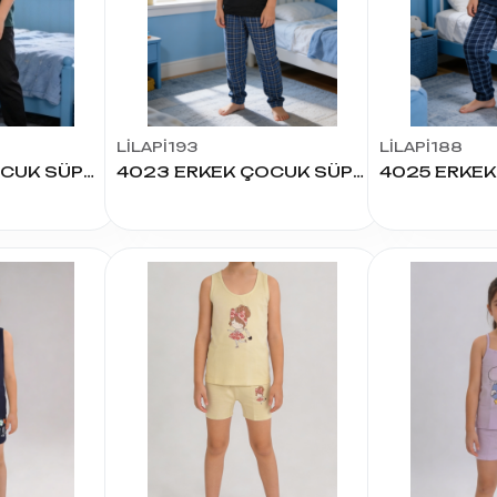
LİLAPİ193
LİLAPİ188
4031 ERKEK ÇOCUK SÜPREM K.KOL PİJAMA TAKIM
4023 ERKEK ÇOCUK SÜPREM K.KOL PİJAMA TAKIM