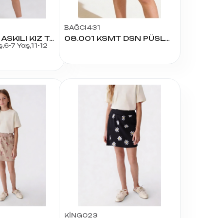
BAĞCI431
5444 SMR İP ASKILI KIZ TAKIM
08.001 KSMT DSN PÜSLÜLLÜ KIZ KAPRİ 3/6 YAŞ
,6-7 Yaş,11-12
KİNG023