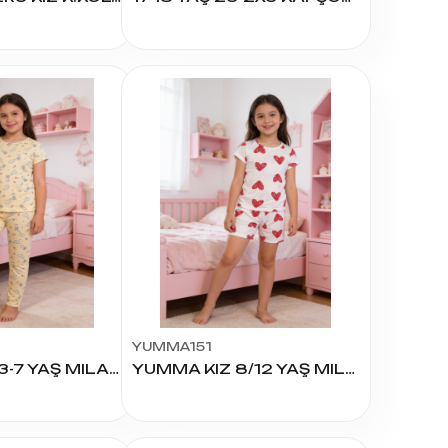
YUMMA151
YUMMA KIZ 3-7 YAŞ MILAN EŞOFMAN TAKIM
YUMMA KIZ 8/12 YAŞ MILAN ŞORTLU TAKIM