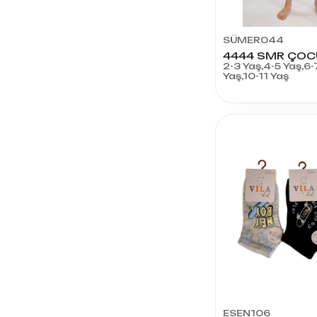
DORE
ÇORAP
SÜMER044
MEMOCAN
2-3 Yaş,4-5 Yaş,6-
TEKSTİL
Yaş,10-11 Yaş
ESEN106