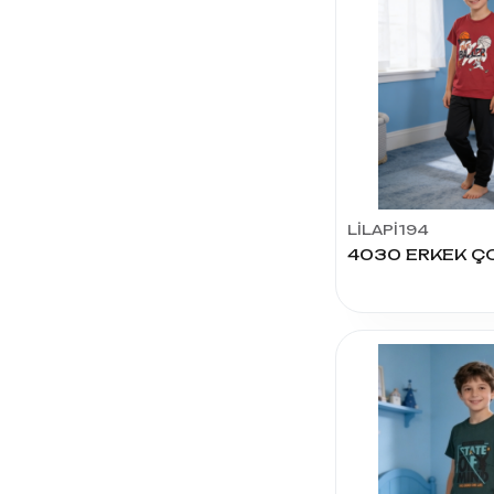
GİYİM
PELEN
TEKSTİL
KOTA
TEKSTİL
OLGUN
GÜNDEM
LİLAPİ194
ESEN
İSTANBUL
ÇORAP
CHISER
GOODNIGHT
ÖZMEN
ÇORAP