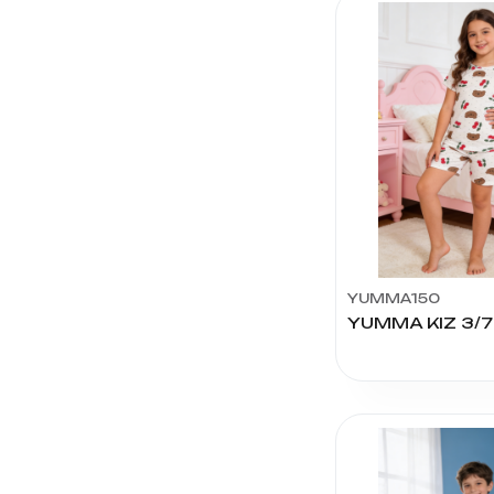
SÜMER
TUTKU
YUMMA
TEKSTİL
YAVUZER
TEKSTİL
ERKAM
ARSLAN
SOLANA
YUMMA150
BERRAK
YILMAZCAN
TEKSTİL
STELLA
BABY
SEVİL