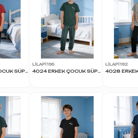
LİLAPİ195
LİLAPİ192
4030 ERKEK ÇOCUK SÜPREM K.KOL PİJAMA TAKIM
4024 ERKEK ÇOCUK SÜPREM K.KOL PİJAMA TAKIM