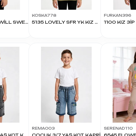
KOSKA778
FURKAN396
5126 KIZ HOPE WİLL SWEAT SIFIR YK 9/12 YAŞ
5135 LOVELY SFR YK KIZ SWEAT 9/12 YAŞ
REMA003
SERENAD110
GARSON 8/12 YAŞ KOT KAPRİ
ÇOÇUK 3/7 YAŞ KOT KAPRİ