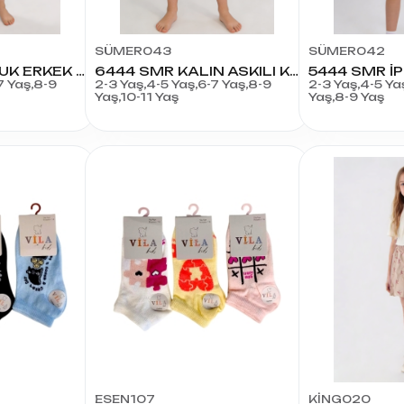
SÜMER043
SÜMER042
4444 SMR ÇOCUK ERKEK TAKIM
6444 SMR KALIN ASKILI KIZ TAKIM
7 Yaş,8-9
2-3 Yaş,4-5 Yaş,6-7 Yaş,8-9
2-3 Yaş,4-5 Yaş
Yaş,10-11 Yaş
Yaş,8-9 Yaş
ESEN107
KİNG020