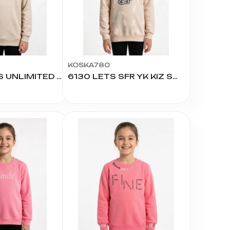
EL
SÜTYEN TAKIM
KADIN
ÇAMAŞIR
T
TAKIMI
KADIN KORSE
KOSKA780
424688 GES UNLIMITED DEPT. BASKI NAKIŞLI U.KOL
6130 LETS SFR YK KIZ SWEAT 13/16 YAŞ