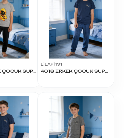
LİLAPİ191
4028 ERKEK ÇOCUK SÜPREM K.KOL PİJAMA TAKIM
4018 ERKEK ÇOCUK SÜPREM K.KOL PİJAMA TAKIM