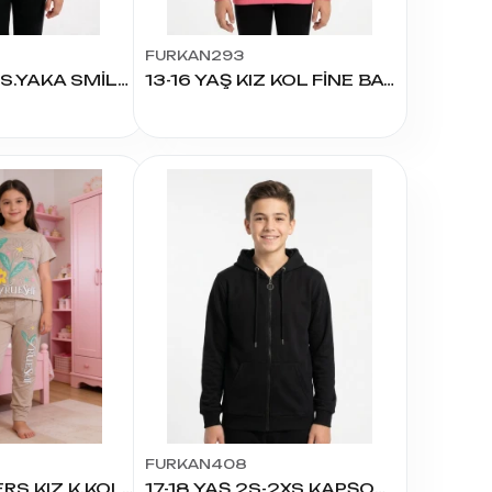
FURKAN293
1100 KIZ 3İP S.YAKA SMİLE SWEAT 13/16 YAŞ
13-16 YAŞ KIZ KOL FİNE BASKI ÜÇİP SWEAT
FURKAN408
6545 FLOWERS KIZ K.KOL PİJAMA TAKIMI
17-18 YAŞ 2S-2XS KAPŞONLU FERMUARLI HIRKA