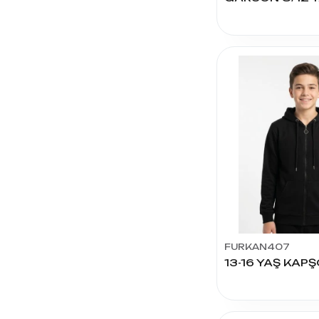
MİM
ÇORAP
ASLAN
TEKSTİL
POLA
CML
ÖZTEKS
BULGAN
KİDS
BELLTEX
ÇIMPA
TEKSTİL
FURKAN407
SERENAD
KIDS
NEXT
KİNG