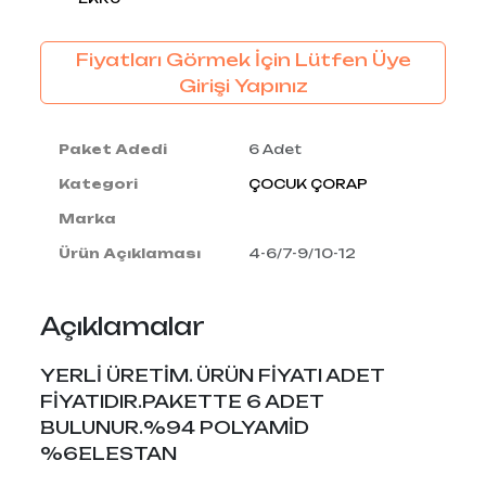
Fiyatları Görmek İçin Lütfen Üye
Girişi Yapınız
Paket Adedi
6 Adet
Kategori
ÇOCUK ÇORAP
Marka
Ürün Açıklaması
4-6/7-9/10-12
Açıklamalar
YERLİ ÜRETİM. ÜRÜN FİYATI ADET
FİYATIDIR.PAKETTE 6 ADET
BULUNUR.%94 POLYAMİD
%6ELESTAN