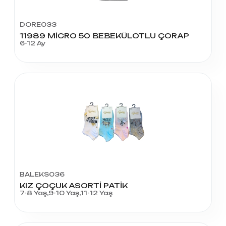
DORE033
11989 MİCRO 50 BEBEKÜLOTLU ÇORAP
6-12 Ay
BALEKS036
KIZ ÇOÇUK ASORTİ PATİK
7-8 Yaş,9-10 Yaş,11-12 Yaş