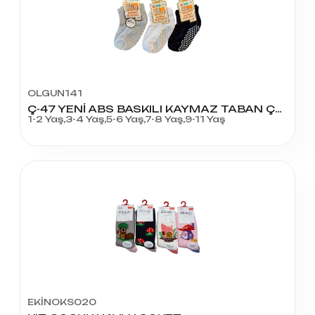
OLGUN141
Ç-47 YENİ ABS BASKILI KAYMAZ TABAN ÇOCUK
1-2 Yaş,3-4 Yaş,5-6 Yaş,7-8 Yaş,9-11 Yaş
EKİNOKS020