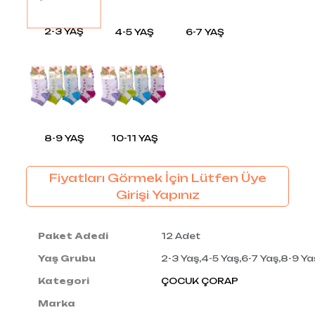
2-3 YAŞ
4-5 YAŞ
6-7 YAŞ
8-9 YAŞ
10-11 YAŞ
Fiyatları Görmek İçin Lütfen Üye
Girişi Yapınız
Paket Adedi
12 Adet
Yaş Grubu
2-3 Yaş,4-5 Yaş,6-7 Yaş,8-9 Ya
Kategori
ÇOCUK ÇORAP
Marka