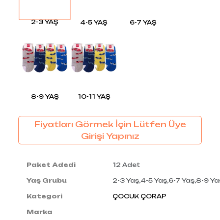
2-3 YAŞ
4-5 YAŞ
6-7 YAŞ
8-9 YAŞ
10-11 YAŞ
Fiyatları Görmek İçin Lütfen Üye
Girişi Yapınız
Paket Adedi
12 Adet
Yaş Grubu
2-3 Yaş,4-5 Yaş,6-7 Yaş,8-9 Ya
Kategori
ÇOCUK ÇORAP
Marka