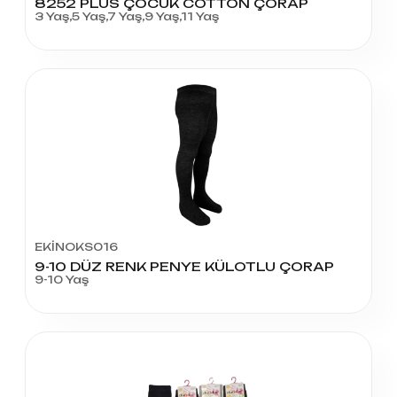
8252 PLUS ÇOCUK COTTON ÇORAP
3 Yaş,5 Yaş,7 Yaş,9 Yaş,11 Yaş
EKİNOKS016
9-10 DÜZ RENK PENYE KÜLOTLU ÇORAP
9-10 Yaş