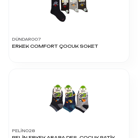
DÜNDAR007
ERKEK COMFORT ÇOCUK SOKET
PELİN028
PELİN ERKEK ARABA DES. ÇOCUK PATİK