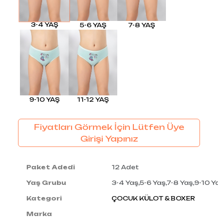
3-4 YAŞ
5-6 YAŞ
7-8 YAŞ
9-10 YAŞ
11-12 YAŞ
Fiyatları Görmek İçin Lütfen Üye
Girişi Yapınız
Paket Adedi
12 Adet
Yaş Grubu
3-4 Yaş,5-6 Yaş,7-8 Yaş,9-10 Y
Kategori
ÇOCUK KÜLOT & BOXER
Marka