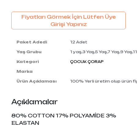
Fiyatları Görmek İçin Lütfen Üye
Girişi Yapınız
Paket Adedi
12 Adet
Yaş Grubu
1 yaş,3 Yaş,5 Yaş,7 Yaş,9 Yaş,1
Kategori
ÇOCUK ÇORAP
Marka
Ürün Açıklaması
100% Yerli üretim olup ürün fiy
Açıklamalar
80% COTTON 17% POLYAMİDE 3%
ELASTAN