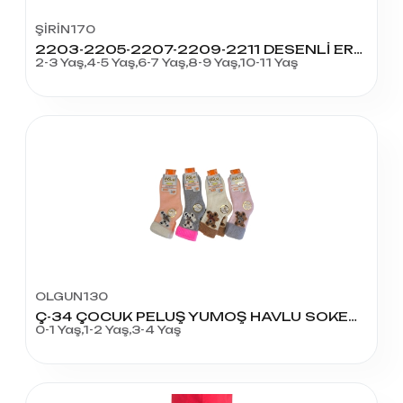
ŞİRİN170
2203-2205-2207-2209-2211 DESENLİ ERKEK ÇOCUK PATİK
2-3 Yaş,4-5 Yaş,6-7 Yaş,8-9 Yaş,10-11 Yaş
OLGUN130
Ç-34 ÇOCUK PELUŞ YUMOŞ HAVLU SOKET KÜÇÜK BOY
0-1 Yaş,1-2 Yaş,3-4 Yaş