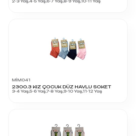
2-3 Yaş,4-5 Yaş,6-7 Yaş,8-9 Yaş,10-11 Yaş
MİM041
2300.3 KIZ ÇOCUK DÜZ HAVLU SOKET
3-4 Yaş,5-6 Yaş,7-8 Yaş,9-10 Yaş,11-12 Yaş