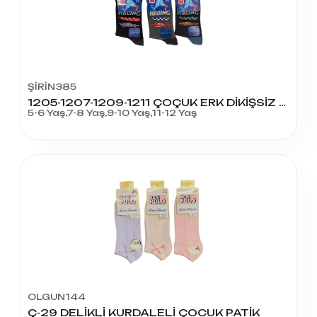
ŞİRİN385
1205-1207-1209-1211 ÇOÇUK ERK DİKİŞSİZ LİK. SOKET
5-6 Yaş,7-8 Yaş,9-10 Yaş,11-12 Yaş
OLGUN144
Ç-29 DELİKLİ KURDALELİ ÇOCUK PATİK