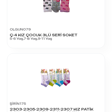
OLGUN079
Ç-4 KIZ ÇOCUK 3LÜ SERİ SOKET
5-6 Yaş,7-8 Yaş,9-11 Yaş
ŞİRİN175
2303-2305-2309-2311-2307 KIZ PATİK