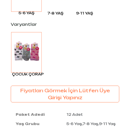
5-6 YAŞ
7-8 YAŞ
9-11 YAŞ
Varyantlar
ÇOCUK ÇORAP
Fiyatları Görmek İçin Lütfen Üye
Girişi Yapınız
Paket Adedi
12 Adet
Yaş Grubu
5-6 Yaş,7-8 Yaş,9-11 Yaş