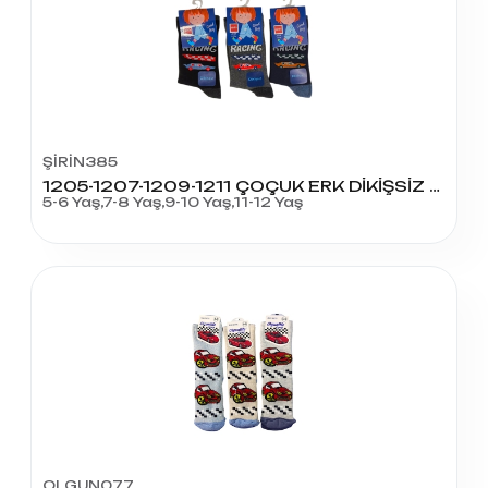
ŞİRİN385
1205-1207-1209-1211 ÇOÇUK ERK DİKİŞSİZ LİK. SOKET
5-6 Yaş,7-8 Yaş,9-10 Yaş,11-12 Yaş
OLGUN077