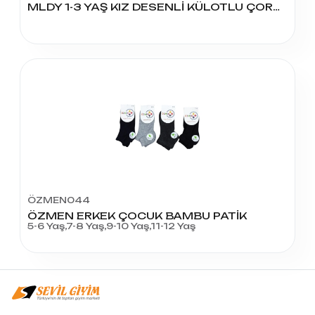
MLDY 1-3 YAŞ KIZ DESENLİ KÜLOTLU ÇORAP
ÖZMEN044
ÖZMEN ERKEK ÇOCUK BAMBU PATİK
5-6 Yaş,7-8 Yaş,9-10 Yaş,11-12 Yaş