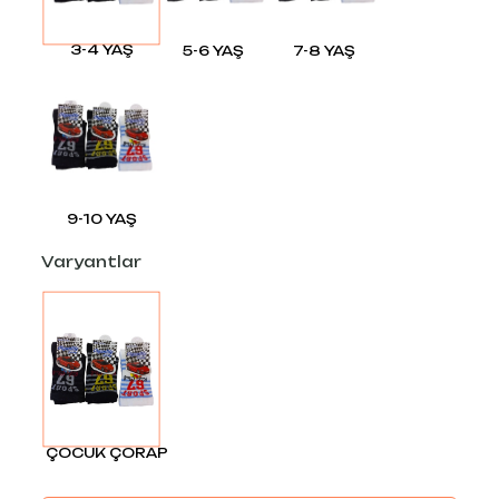
3-4 YAŞ
5-6 YAŞ
7-8 YAŞ
9-10 YAŞ
Varyantlar
ÇOCUK ÇORAP