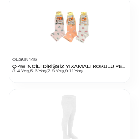
OLGUN145
Ç-48 İNCİLİ DİKİŞSİZ YIKAMALI KOKULU PENYE
3-4 Yaş,5-6 Yaş,7-8 Yaş,9-11 Yaş