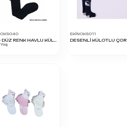
NOKS040
EKİNOKS011
9-10 DÜZ RENK HAVLU KÜLOTLU ÇORAP
 Yaş