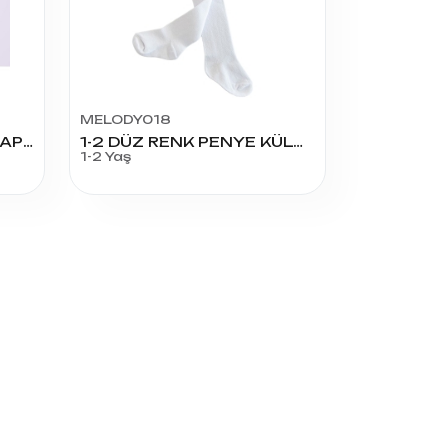
MELODY018
DESENLİ KÜLOTLU ÇORAP 9-10 YAŞ
1-2 DÜZ RENK PENYE KÜLOTLU ÇORAP
1-2 Yaş