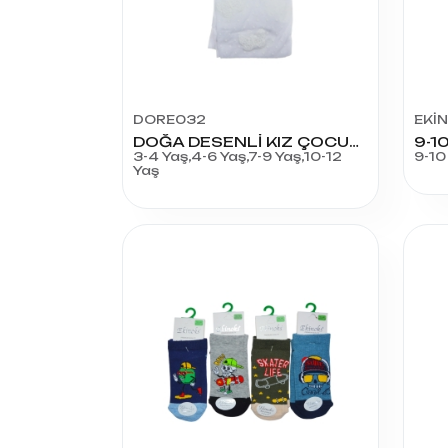
DORE032
EKİ
DOĞA DESENLİ KIZ ÇOCUK KÜLOTLU ÇORAP
3-4 Yaş,4-6 Yaş,7-9 Yaş,10-12
9-10
Yaş