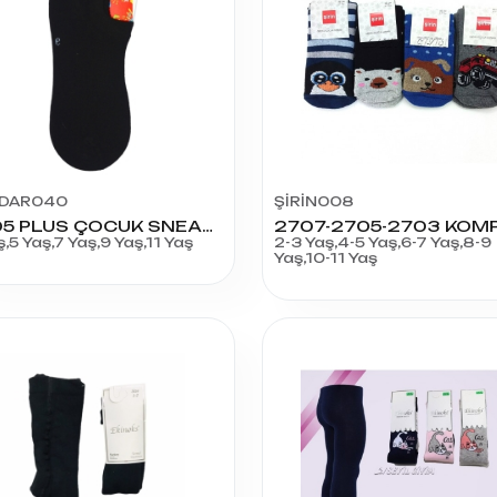
DAR040
ŞİRİN008
8405 PLUS ÇOCUK SNEAKER
ş,5 Yaş,7 Yaş,9 Yaş,11 Yaş
2-3 Yaş,4-5 Yaş,6-7 Yaş,8-9
Yaş,10-11 Yaş