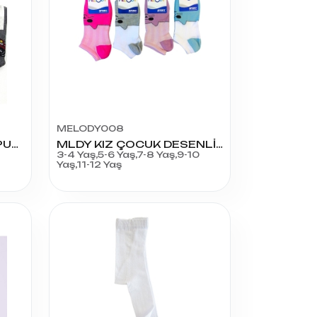
MELODY008
2707-2705-2703 KOMPUTUR HAVLU ÇORAP
MLDY KIZ ÇOCUK DESENLİ PATİK
3-4 Yaş,5-6 Yaş,7-8 Yaş,9-10
Yaş,11-12 Yaş