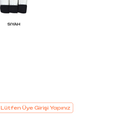
EL
SÜTYEN TAKIM
KADIN
ÇAMAŞIR
T
TAKIMI
SIYAH
KADIN KORSE
 Lütfen Üye Girişi Yapınız