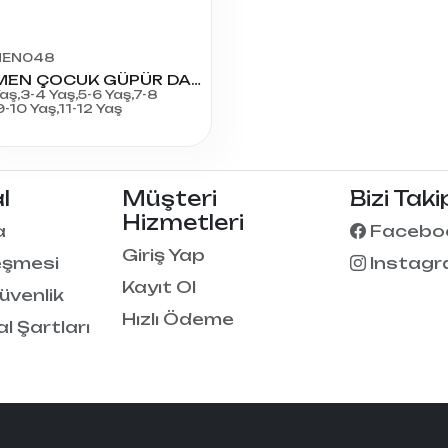
EN048
ÖZMEN ÇOCUK GÜPÜR DANTELLİ ÇORAP
Yaş,3-4 Yaş,5-6 Yaş,7-8
9-10 Yaş,11-12 Yaş
l
Müşteri
Bizi Taki
Hizmetleri
a
Facebo
Giriş Yap
eşmesi
Instag
Kayıt Ol
Güvenlik
Hızlı Ödeme
al Şartları