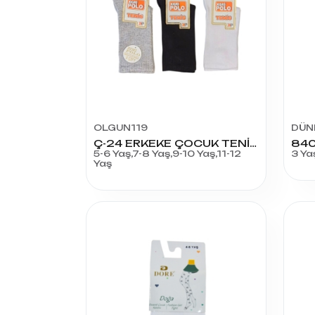
OLGUN119
DÜN
Ç-24 ERKEKE ÇOCUK TENİS PENYE SOKET
5-6 Yaş,7-8 Yaş,9-10 Yaş,11-12
3 Ya
Yaş