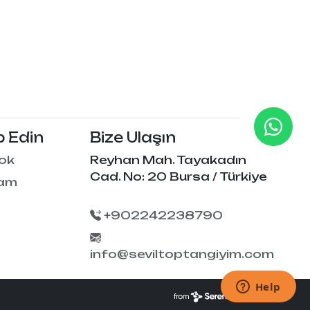
p Edin
Bize Ulaşın
ok
Reyhan Mah. Tayakadın
Cad. No: 20 Bursa / Türkiye
ram
+902242238790
info@seviltoptangiyim.com