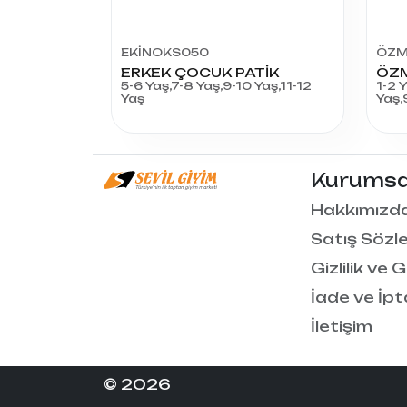
EKİNOKS050
ÖZM
ERKEK ÇOCUK PATİK
5-6 Yaş,7-8 Yaş,9-10 Yaş,11-12
1-2 
Yaş
Yaş,
Kurumsa
Hakkımızd
Satış Sözl
Gizlilik ve 
İade ve İpt
İletişim
© 2026