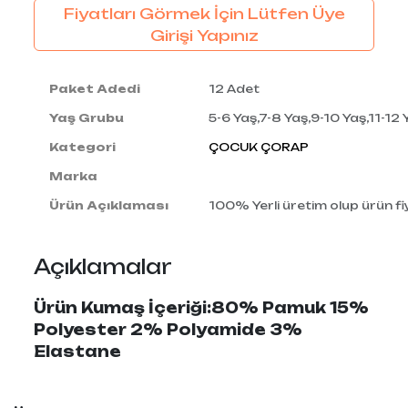
Fiyatları Görmek İçin Lütfen Üye
Girişi Yapınız
Paket Adedi
12 Adet
Yaş Grubu
5-6 Yaş,7-8 Yaş,9-10 Yaş,11-12 
Kategori
ÇOCUK ÇORAP
Marka
Ürün Açıklaması
100% Yerli üretim olup ürün fiy
Açıklamalar
Ürün Kumaş İçeriği:80% Pamuk 15%
Polyester 2% Polyamide 3%
Elastane