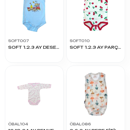
SOFT007
SOFT010
SOFT 1.2.3 AY DESENLİ ÇITÇITLI
SOFT 1.2.3 AY PARÇA BASKILI ÇITÇITLI
ÖBAL104
ÖBAL086