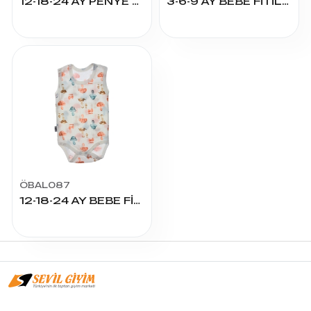
12-18-24 AY PENYE DESENLİ BADY U.KOL
3-6-9 AY BEBE FİTİLLİ BADY ATLET
ÖBAL087
12-18-24 AY BEBE FİTİLLİ BADY ATLET