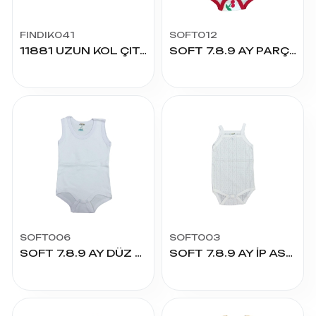
FINDIK041
SOFT012
11881 UZUN KOL ÇITÇITLI BADY
SOFT 7.8.9 AY PARÇA BASKILI ÇITÇITLI
SOFT006
SOFT003
SOFT 7.8.9 AY DÜZ ÇITÇITLI
SOFT 7.8.9 AY İP ASKILI RİBANA ÇITÇITLI