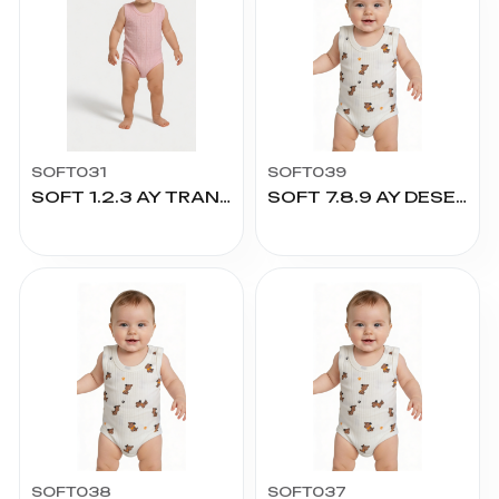
SOFT031
SOFT039
SOFT 1.2.3 AY TRANSFER RİBANA ÇITÇITLI
SOFT 7.8.9 AY DESENLİ KÖPEK ÇITÇITLI
SOFT038
SOFT037