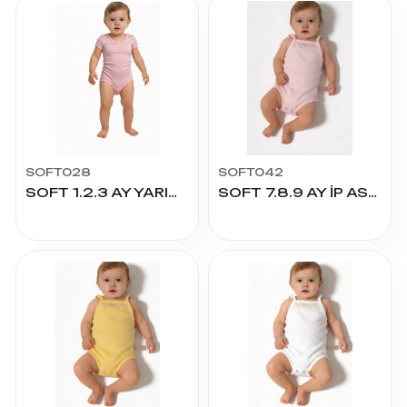
SOFT028
SOFT042
SOFT 1.2.3 AY YARIM KOL ÇITÇITLI
SOFT 7.8.9 AY İP ASKILI İŞLİ ÇITÇITLI