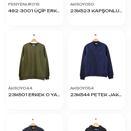
PENYENUR015
AKSOY050
492-3001 ÜÇİP ERKEK SWEAT
23K523 KAPŞONLU KANGURU CEPLİ SWEAT
AKSOY044
AKSOY054
23K501 ERKEK O YAKA SWEATSHIRT ŞARDONSUZ
23K544 PETEK JAKARLI CEPLİ CEKET