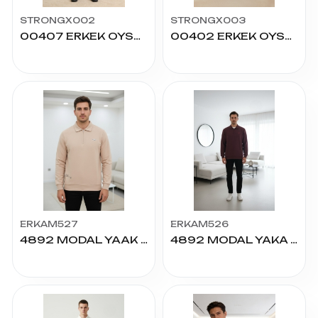
STRONGX002
STRONGX003
00407 ERKEK OYSHO GÖMLEK YAKA ORTA BİYELİ FERM
00402 ERKEK OYSHO ROBALI SIFIR YAKA
ERKAM527
ERKAM526
4892 MODAL YAAK FERM BASK SWEAT S-2XL
4892 MODAL YAKA FERM NAKIŞ SWEAT S-2XL