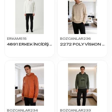
ERKAM515
BOZCANLAR236
4891 ERKEK İNCİDİŞ YAKA FERM SWEAT S.M.L.XL.2XL
2272 POLY VİSKON JAKARLI KAPŞONLU
BOZCANLAR234
BOZCANLAR233