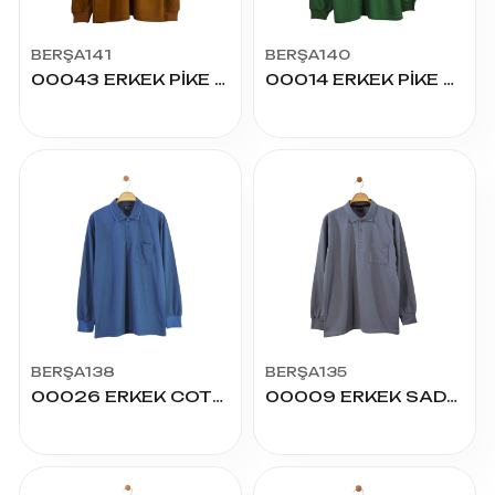
BERŞA141
BERŞA140
00043 ERKEK PİKE BATTAL U.KOL
00014 ERKEK PİKE NORMAL U.KOL
BERŞA138
BERŞA135
00026 ERKEK COTTON BATTAL U.KOL
00009 ERKEK SADE U.KOL BATTAL ŞARDONLU