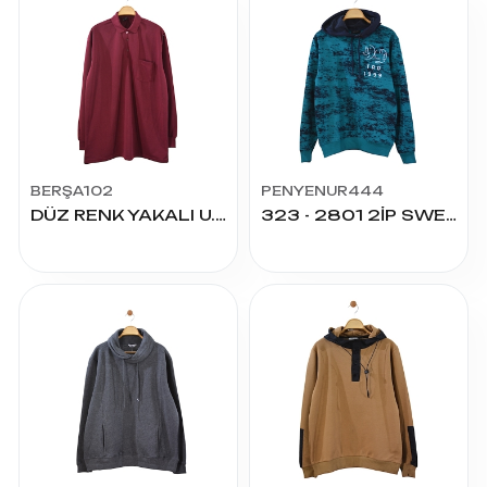
BERŞA102
PENYENUR444
DÜZ RENK YAKALI U.KOL BATTAL
323 - 2801 2İP SWEAT TSHIRT KAPŞONLU