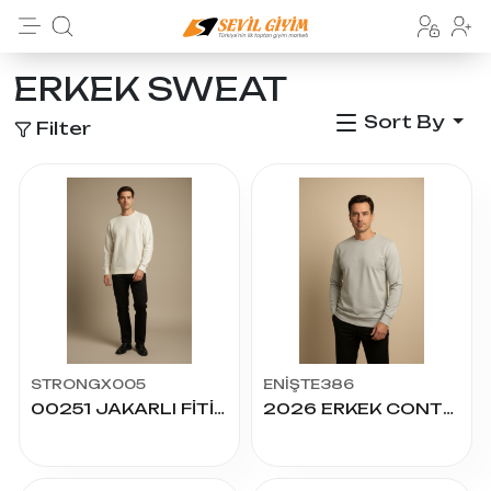
ERKEK SWEAT
Sort By
Filter
STRONGX005
ENİŞTE386
00251 JAKARLI FİTİLLİ ÇİZGİLİ SIFIR YAKA
2026 ERKEK CONTROL DİAGONEL UZUN KOL