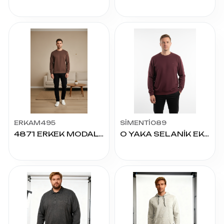
ERKAM495
SİMENTİ089
4871 ERKEK MODAL OVERSIZE O YAKA SWEAT S-2XL
O YAKA SELANİK EKSTRA BATTAL SWEAT