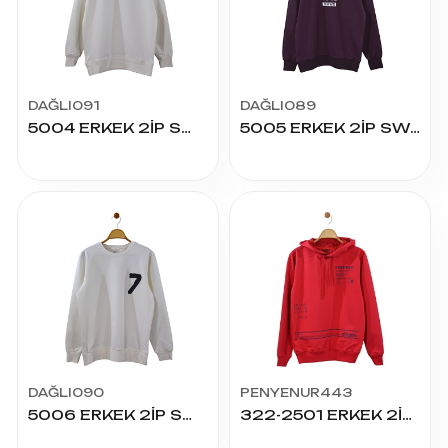
DAĞLI091
DAĞLI089
5004 ERKEK 2İP SWEAT
5005 ERKEK 2İP SWEAT
DAĞLI090
PENYENUR443
5006 ERKEK 2İP SWEAT
322-2501 ERKEK 2İP SWEAT TSHIRT KAPŞONLU