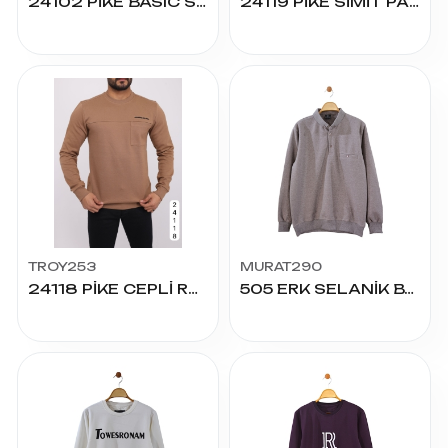
24102 PİKE BASIC SİMİT YAKA BATTAL
24119 PİKE SİMİT PARÇALI
TROY253
MURAT290
24118 PİKE CEPLİ RABON BASKILI
505 ERK SELANİK BATTAL CEPLİ YAKALI TİŞÖRT