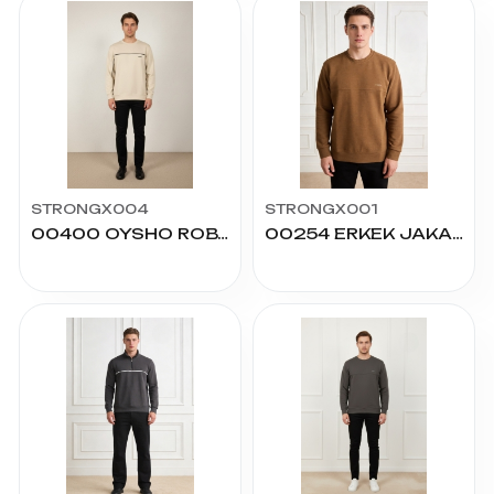
STRONGX004
STRONGX001
00400 OYSHO ROBALI KOL BEDEN BİYELİ SIFIR YAKA
00254 ERKEK JAKAR OTTOMAN SIFIR YAKA