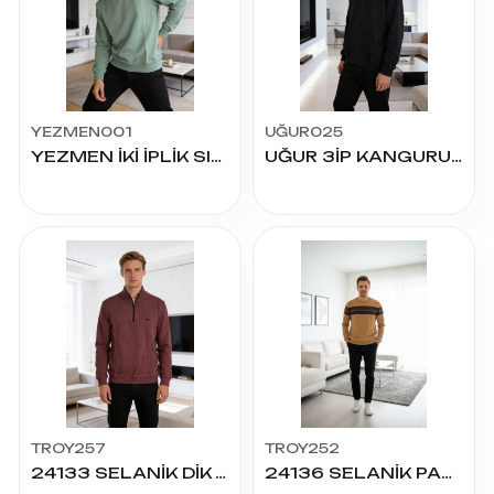
YEZMEN001
UĞUR025
YEZMEN İKİ İPLİK SIFIR YAKA SWEAT
UĞUR 3İP KANGURU CEP SWEAT
TROY257
TROY252
24133 SELANİK DİK YAKA FERMUARLI
24136 SELANİK PARÇALI SİMİT