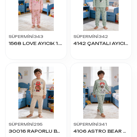
SÜPERMİNİ343
SÜPERMİNİ342
1568 LOVE AYICIK 1.2.3 YAŞ 2'Lİ TAKIM
4142 ÇANTALI AYICIK 4.5.6 YAŞ 2'Lİ TAKIM
SÜPERMİNİ295
SÜPERMİNİ341
30016 RAPORLU BABY HAPPY 4.5.6 YAŞ 2Lİ TAKIM
4106 ASTRO BEAR 4.5.6 YAŞ 2'Lİ TAKIM