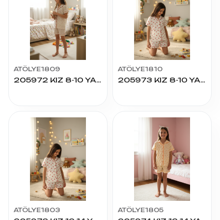
ATÖLYE1809
ATÖLYE1810
205972 KIZ 8-10 YAŞ K.KOL ŞORTLU PİJAMA TAKIM
205973 KIZ 8-10 YAŞ K.KOL ŞORTLU PİJAMA TAKIM
ATÖLYE1803
ATÖLYE1805