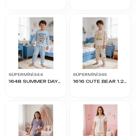
SÜPERMİNİ344
SÜPERMİNİ345
1648 SUMMER DAYS 1.2.3 YAŞ 2'Lİ TAKIM
1616 CUTE BEAR 1.2.3 YAŞ 2'Lİ TAKIM