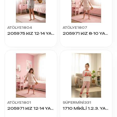
ATÖLYE1804
ATÖLYE1807
205975 KIZ 12-14 YAŞ K.KOL ŞORTLU PİJAMA TAKIM
205971 KIZ 8-10 YAŞ K.KOL ŞORTLU PİJAMA TAKIM
ATÖLYE1801
SÜPERMİNİ331
205971 KIZ 12-14 YAŞ K.KOL ŞORTLU PİJAMA TAKIM
1710 MİKİLİ 1.2.3. YAŞ 2Lİ TAKIM