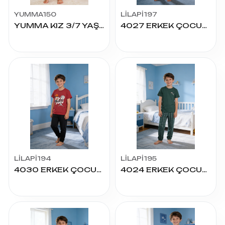
YUMMA150
LİLAPİ197
YUMMA KIZ 3/7 YAŞ MILAN ŞORTLU TAKIM
4027 ERKEK ÇOCUK SÜPREM K.KOL PİJAMA TAKIM
LİLAPİ194
LİLAPİ195
4030 ERKEK ÇOCUK SÜPREM K.KOL PİJAMA TAKIM
4024 ERKEK ÇOCUK SÜPREM K.KOL PİJAMA TAKIM