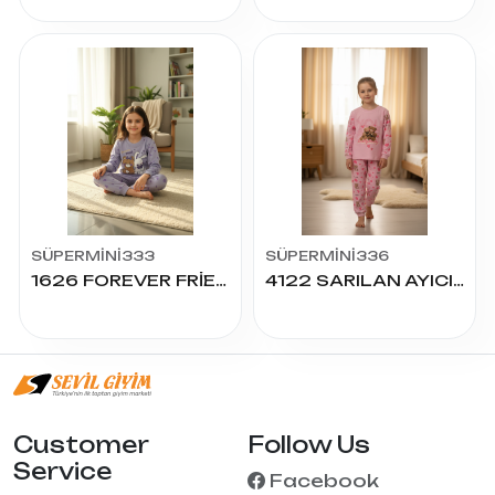
SÜPERMİNİ333
SÜPERMİNİ336
1626 FOREVER FRİEND 1.2.3 YAŞ 2Lİ TAKIM
4122 SARILAN AYICIK 4.5.6 YAŞ 2Lİ TAKIM
Customer
Follow Us
Service
Facebook