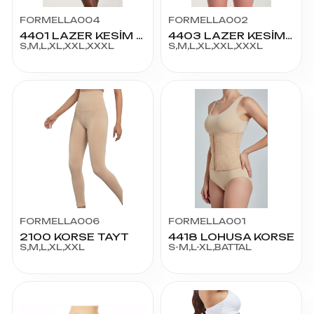
FORMELLA004
FORMELLA002
4401 LAZER KESİM PAÇALI KORSE
4403 LAZER KESİM ŞORT KORSE
S,M,L,XL,XXL,XXXL
S,M,L,XL,XXL,XXXL
FORMELLA006
FORMELLA001
2100 KORSE TAYT
4418 LOHUSA KORSE
S,M,L,XL,XXL
S-M,L-XL,BATTAL