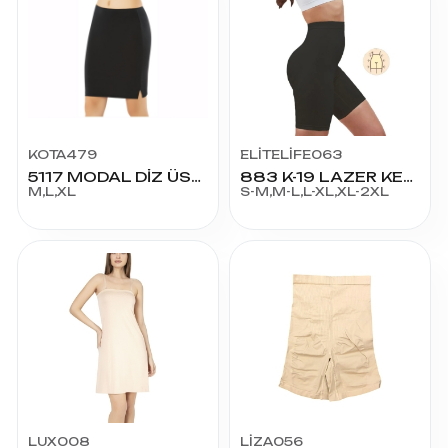
KOTA479
ELİTELİFE063
5117 MODAL DİZ ÜSTÜ JÜPON
883 K-19 LAZER KESİM SLİMFİT PAÇALI KORSE
M,L,XL
S-M,M-L,L-XL,XL-2XL
LUX008
LİZA056