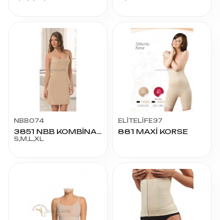
NBB074
ELİTELİFE37
3851 NBB KOMBİNAZON
881 MAXİ KORSE
S,M,L,XL