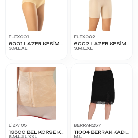
FLEX001
FLEX002
6001 LAZER KESİM YÜKSEK BEL SLİKONLU KORSE SLİP
6002 LAZER KESİM YÜKSEK BEL SLİKONLU ŞORT KORSE
S,M,L,XL
S,M,L,XL
LİZA105
BERRAK257
13500 BEL KORSE KOPÇALI
11004 BERRAK KADIN PENYE JİPON
S,M,L,XL,XXL
M,L