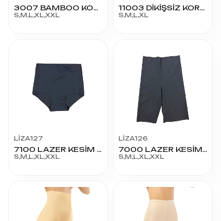
3007 BAMBOO KOMBİNEZON UZUN JİPON
11003 DİKİŞSİZ KORSE
S,M,L,XL,XXL
S,M,L,XL
LİZA127
LİZA126
7100 LAZER KESİM SLİP KORSE
7000 LAZER KESİM PAÇALI KORSE
S,M,L,XL,XXL
S,M,L,XL,XXL