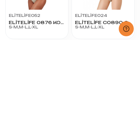
ELİTELİFE052
ELİTELİFE024
ELİTELİFE 0876 KORSE SLİP BADY
ELİTELİFE C0890 C-SLK SLİP KORSE
S-M,M-L,L-XL
S-M,M-L,L-XL
ELİTELİFE021
ELİTELİFE051
ELİTELİFE 874 İNCE ASKILI SLİP BADY
ELİTELİFE 0880 KORSE
S-M,M-L,L-XL
S,M,L,XL