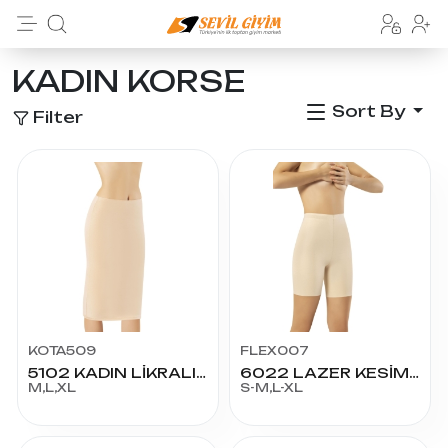
KADIN KORSE
Sort By
Filter
KOTA509
FLEX007
5102 KADIN LİKRALI MODAL KAPRİ JÜPON
6022 LAZER KESİM YÜKSEK BEL ŞORT KORSE
M,L,XL
S-M,L-XL