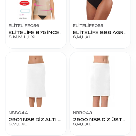
ELİTELİFE056
ELİTELİFE055
ELİTELİFE 875 İNCE ASKILI ATLET KORSE
ELİTELİFE 886 AGRAFLI BEL KORSE
S-M,M-L,L-XL
S,M,L,XL
NBB044
NBB043
2901 NBB DİZ ALTI JÜPON
2900 NBB DİZ ÜSTÜ JÜPON
S,M,L,XL
S,M,L,XL