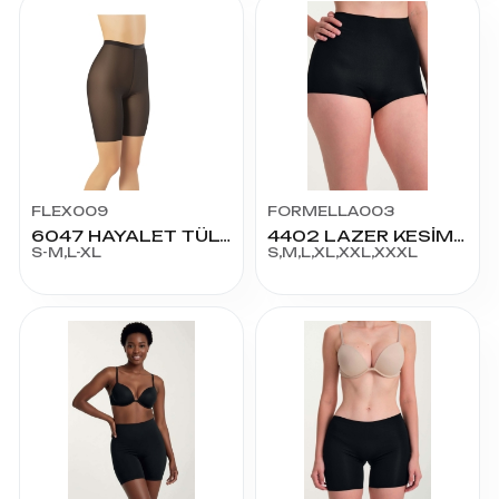
FLEX009
FORMELLA003
6047 HAYALET TÜL KORSE
4402 LAZER KESİM SLİP KORSE
S-M,L-XL
S,M,L,XL,XXL,XXXL