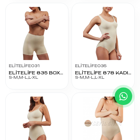
ELİTELİFE031
ELİTELİFE035
ELİTELİFE 835 BOXER KORSE
ELİTELİFE 878 KADIN KALIN ASKI BADY ATLET
S-M,M-L,L-XL
S-M,M-L,L-XL