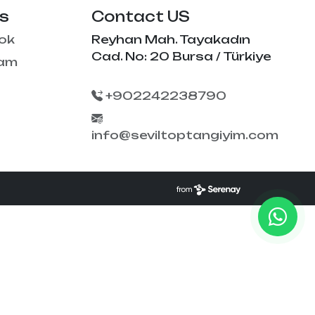
EL
SÜTYEN TAKIM
Us
Contact US
KADIN
ÇAMAŞIR
ok
Reyhan Mah. Tayakadın
T
TAKIMI
Cad. No: 20 Bursa / Türkiye
ram
KADIN KORSE
+902242238790
info@seviltoptangiyim.com