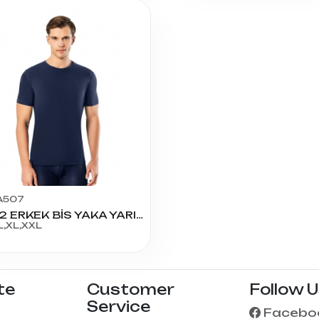
A507
1302 ERKEK BİS YAKA YARIM KOL MODAL ATLET
L,XL,XXL
te
Customer
Follow 
Service
Facebo