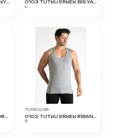
0003 SEHER ERKEK PENYE SIFIR YAKA NO:6
0103 TUTKU ERKEK BİS.YAKA ATLET NO:4
L
TUTKU236
1020 BERRAK ERKEK FORMALI ATLET (SLİM FİT) 60 BEDEN
0102 TUTKU ERKEK RİBANA RENKLİ ATLET NO:2
S