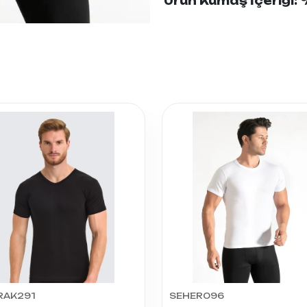
Ürün Kumaş İçeriği
RAK291
SEHER096