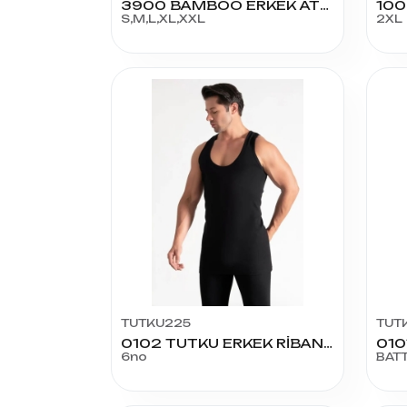
3900 BAMBOO ERKEK ATLET
S,M,L,XL,XXL
2XL
TUTKU225
TUT
0102 TUTKU ERKEK RİBANA RENKLİ ATLET NO:6
6no
BAT