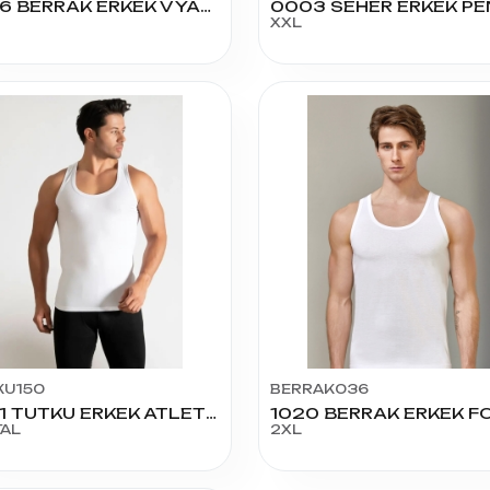
1006 BERRAK ERKEK V YAKA SİYAH 60
XXL
KU150
BERRAK036
0101 TUTKU ERKEK ATLET NO:7
TAL
2XL