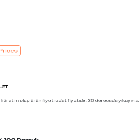
EL
SÜTYEN TAKIM
KADIN
ÇAMAŞIR
T
TAKIMI
KADIN KORSE
Prices
LET
i üretim olup ürün fiyatı adet fiyatıdır. 30 derecede yıkayınız.