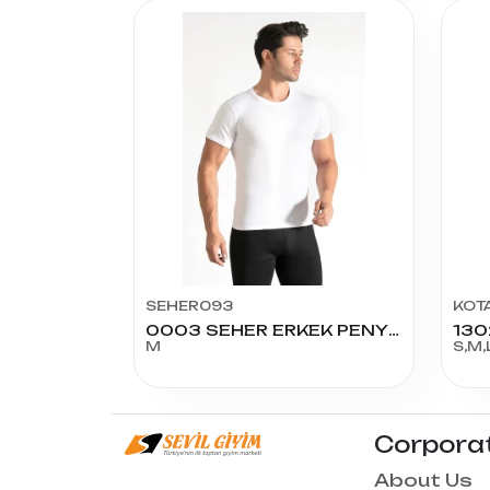
SEHER093
KOT
0003 SEHER ERKEK PENYE SIFIR YAKA NO:3
M
S,M,
Corpora
About Us