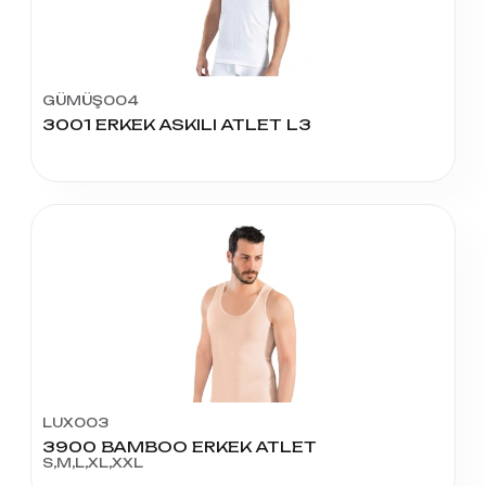
GÜMÜŞ004
3001 ERKEK ASKILI ATLET L3
LUX003
3900 BAMBOO ERKEK ATLET
S,M,L,XL,XXL