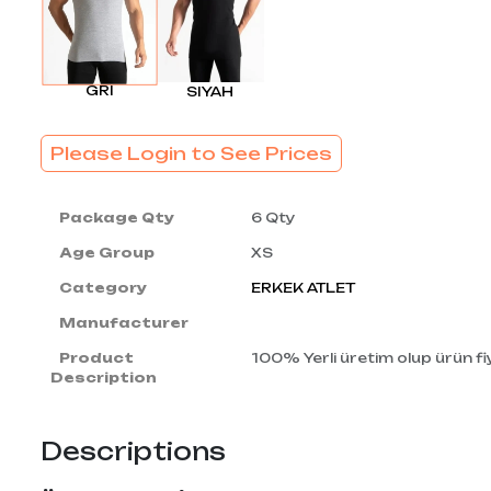
GRI
SIYAH
Please Login to See Prices
Package Qty
6 Qty
Age Group
XS
Category
ERKEK ATLET
Manufacturer
Product
100% Yerli üretim olup ürün fiy
Description
Descriptions