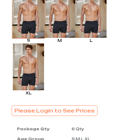
S
M
L
XL
Please Login to See Prices
Package Qty
6 Qty
Age Group
S,M,L,XL