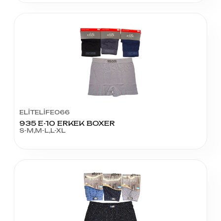
ELİTELİFE066
935 E-10 ERKEK BOXER
S-M,M-L,L-XL