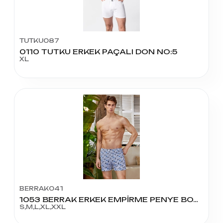
TUTKU087
0110 TUTKU ERKEK PAÇALI DON NO:5
XL
BERRAK041
1053 BERRAK ERKEK EMPİRME PENYE BOXER
S,M,L,XL,XXL