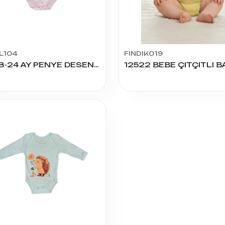
L104
FINDIK019
12-18-24 AY PENYE DESENLİ BADY U.KOL
12522 BEBE ÇITÇITLI 