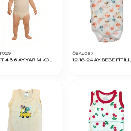
T029
ÖBAL087
SOFT 4.5.6 AY YARIM KOL ÇITÇITLI