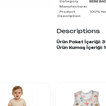
Category
BEBE BA
Manufacturer
Product
100% Yerl
Description
Descriptions
Ürün Paket İçeriği: 3
Ürün Kumaş İçeriği: