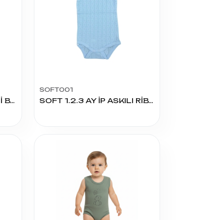
SOFT001
12-18-24 AY BEBE FİTİLLİ BADY ATLET
SOFT 1.2.3 AY İP ASKILI RİBANA ÇITÇITLI