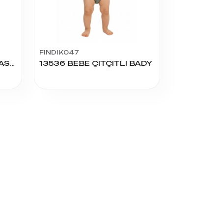
FINDIK047
SOFT 7.8.9 AY PARÇA BASKILI ÇITÇITLI
13536 BEBE ÇITÇITLI BADY