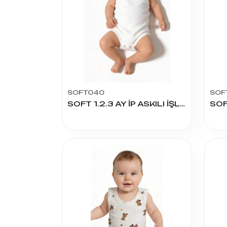
SOFT040
SOF
SOFT 1.2.3 AY İP ASKILI İŞLİ ÇITÇITLI