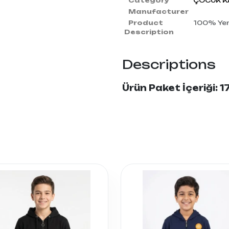
Category
ÇOCUK K
Manufacturer
Product
100% Yerl
Description
Descriptions
Ürün Paket İçeriği: 17