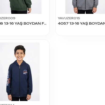
UZER009
YAVUZER015
4058 13-16 YAŞ BOYDAN FERMUARLI SWEAT