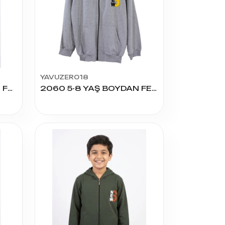
YAVUZER018
3058 9-12 YAŞ BOYDAN FERMUARLI SWEAT
2060 5-8 YAŞ BOYDAN FERMUARLI SWEAT