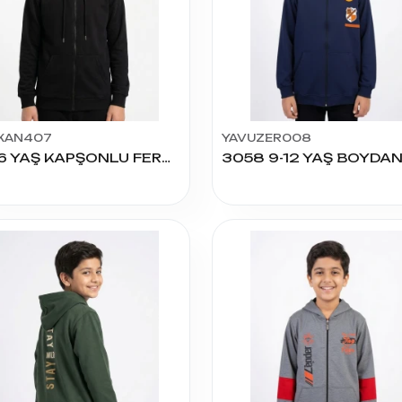
KAN407
YAVUZER008
13-16 YAŞ KAPŞONLU FERMUARLI HIRKA