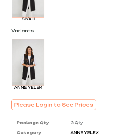
SIYAH
Variants
ANNE YELEK
Please Login to See Prices
Package Qty
3 Qty
Category
ANNE YELEK