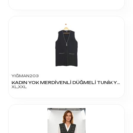
YIĞMAN203
KADIN YOK MERDİVENLİ DÜĞMELİ TUNİK YELEK
XL,XXL