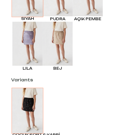
SIYAH
PUDRA
AÇIK PEMBE
LILA
BEJ
Variants
ÇOCUK ŞORT & KAPRİ