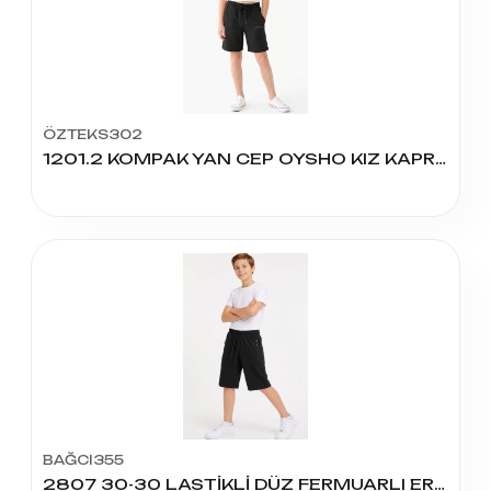
ÖZTEKS302
1201.2 KOMPAK YAN CEP OYSHO KIZ KAPRİ 9/12 YAŞ
BAĞCI355
2807 30-30 LASTİKLİ DÜZ FERMUARLI ERKEK KAPRİ 9-12