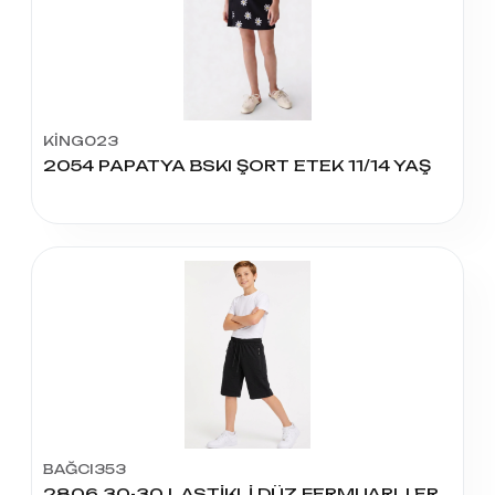
KİNG023
2054 PAPATYA BSKI ŞORT ETEK 11/14 YAŞ
BAĞCI353
2806 30-30 LASTİKLİ DÜZ FERMUARLI ERKEK KAPRİ 5-8