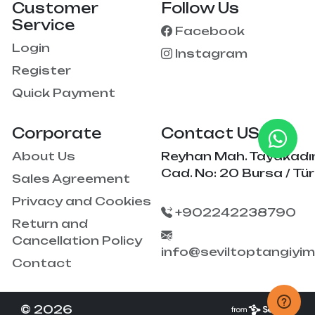
Customer
Follow Us
Service
Facebook
Login
Instagram
Register
Quick Payment
Corporate
Contact US
About Us
Reyhan Mah. Tayakadı
Cad. No: 20 Bursa / Tür
Sales Agreement
Privacy and Cookies
+902242238790
Return and
Cancellation Policy
info@seviltoptangiyi
Contact
© 2026