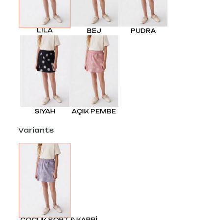
LILA
BEJ
PUDRA
SIYAH
AÇIK PEMBE
Variants
ÇOCUK ŞORT & KAPRİ