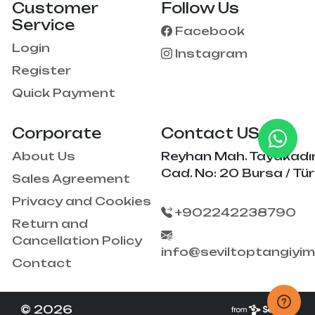
Customer
Follow Us
Service
Facebook
Login
Instagram
Register
Quick Payment
Corporate
Contact US
About Us
Reyhan Mah. Tayakadı
Cad. No: 20 Bursa / Tür
Sales Agreement
Privacy and Cookies
+902242238790
Return and
Cancellation Policy
info@seviltoptangiyi
Contact
© 2026