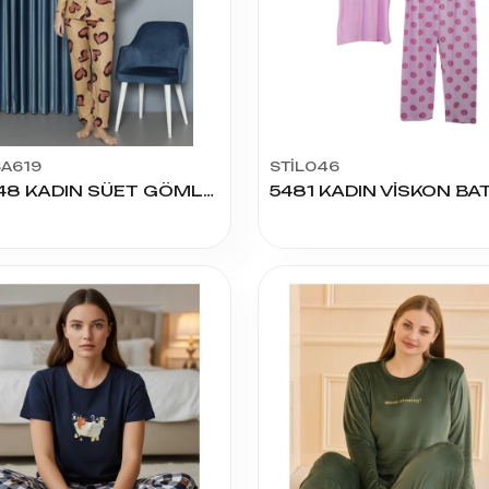
SA619
STİL046
13748 KADIN SÜET GÖMLEK YAKA PİJAMA TAKIM