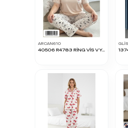
ARCAN610
GLİ
40506 R4783 RİNG VİS V YAKA DANTELLİ BAT PİJAMA TAKIM