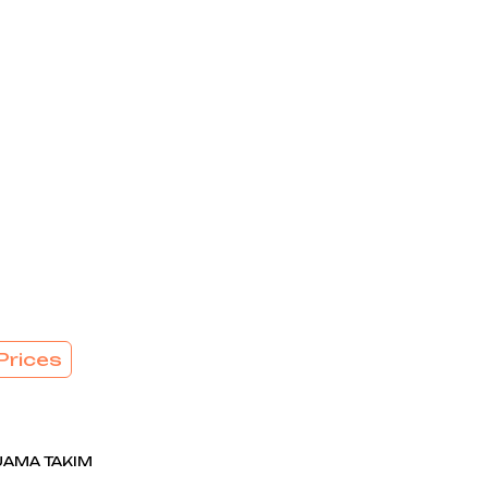
EL
SÜTYEN TAKIM
KADIN
ÇAMAŞIR
T
TAKIMI
KADIN KORSE
Prices
JAMA TAKIM