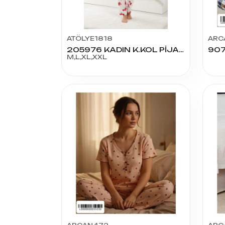
ATÖLYE1818
ARC
205976 KADIN K.KOL PİJAMA TAKIM
M,L,XL,XXL