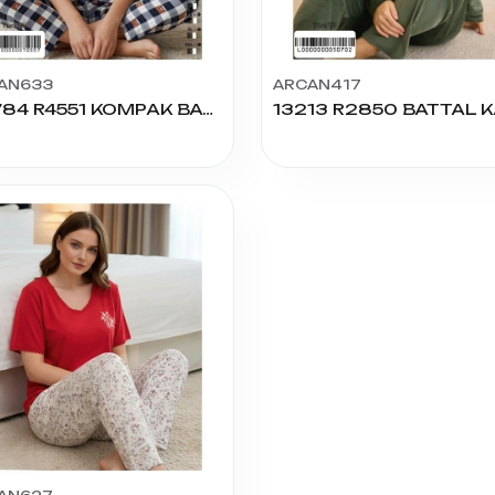
AN633
ARCAN417
90784 R4551 KOMPAK BASKILI PİJAMA TAKIMI