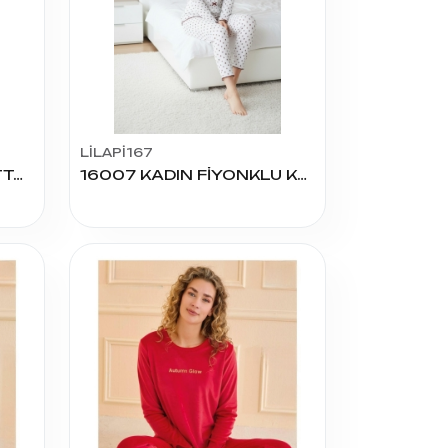
LİLAPİ167
5481 KADIN VİSKON BATTAL K.KOL PİJAMA TAKIM
16007 KADIN FİYONKLU KAŞKORSE PİJAMA TAKIM