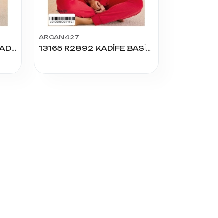
ARCAN427
13213 R2850 BATTAL KADİFE PİJAMA TAKIM
13165 R2892 KADİFE BASİC MANŞ PİJAMA TAKIM