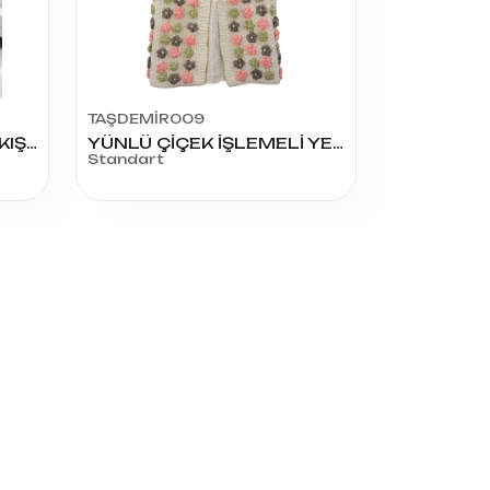
TAŞDEMİR009
4444 KADIN YUMOŞ NAKIŞ TAŞLI YELEK
YÜNLÜ ÇİÇEK İŞLEMELİ YELEK
Standart