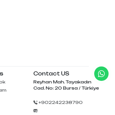
Us
Contact US
ok
Reyhan Mah. Tayakadın
Cad. No: 20 Bursa / Türkiye
ram
+902242238790