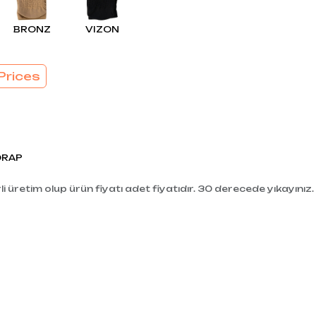
EL
SÜTYEN TAKIM
KADIN
BRONZ
VIZON
ÇAMAŞIR
T
TAKIMI
KADIN KORSE
Prices
ORAP
i üretim olup ürün fiyatı adet fiyatıdır. 30 derecede yıkayınız.