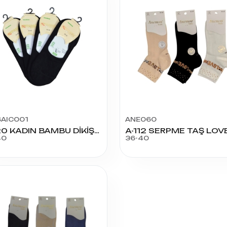
AIC001
ANE060
4020 KADIN BAMBU DİKİŞSİZ BABET
40
36-40