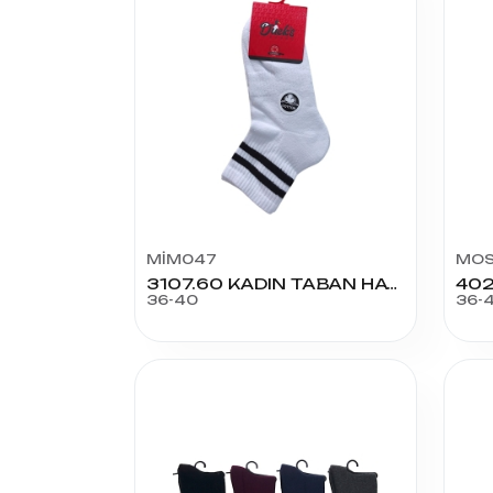
MİM047
MOS
3107.60 KADIN TABAN HAVLU ÇEMBERLİ K.KONÇ
36-40
36-