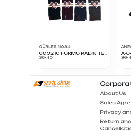
GÜRLESİN034
ANE
000210 FORMO KADIN TERMAL SOKET
36-40
36-
Corpora
About Us
Sales Agr
Privacy an
Return an
Cancellati