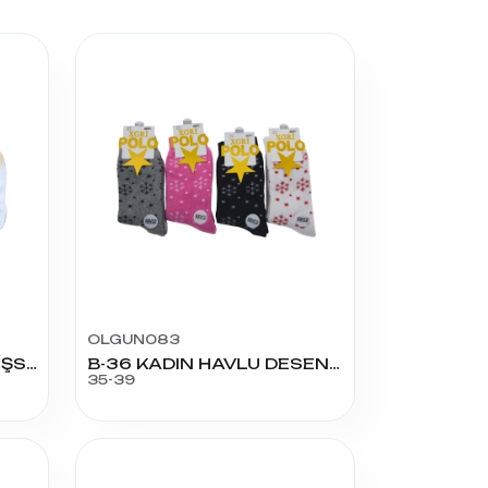
OLGUN083
3370 KADIN PENYE DİKİŞSİZ MİLK YAZILI SNEAKERS
B-36 KADIN HAVLU DESENLİ SOKET
35-39