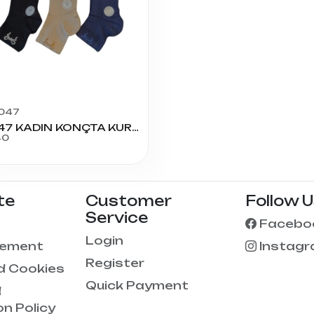
047
A-047 KADIN KONÇTA KURDELE TAŞLI
40
te
Customer
Follow 
Service
Facebo
Login
eement
Instag
Register
d Cookies
Quick Payment
d
on Policy