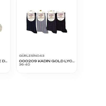
GÜRLESİN043
A-112 SERPME TAŞ LOVE DESEN
000209 KADIN GOLD LYC SOKET
36-40