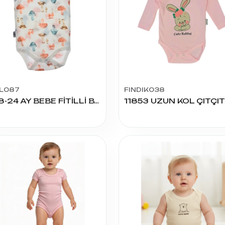
L087
FINDIK038
12-18-24 AY BEBE FİTİLLİ BADY ATLET