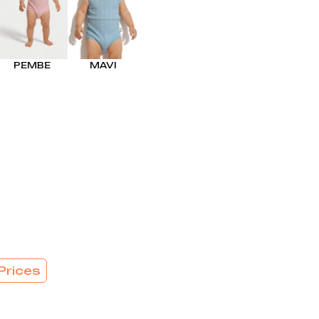
EL
SÜTYEN TAKIM
KADIN
ÇAMAŞIR
T
TAKIMI
PEMBE
MAVI
KADIN KORSE
Prices