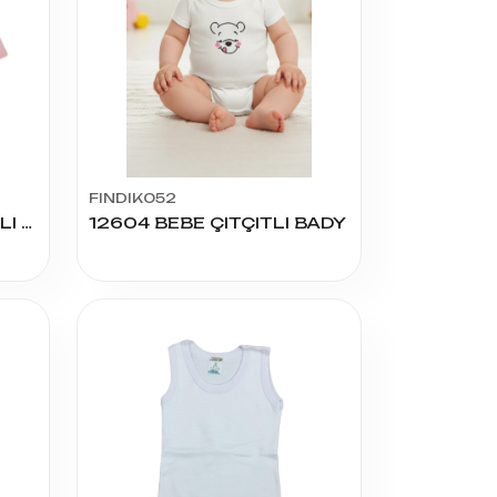
FINDIK052
11853 UZUN KOL ÇITÇITLI BADY
12604 BEBE ÇITÇITLI BADY