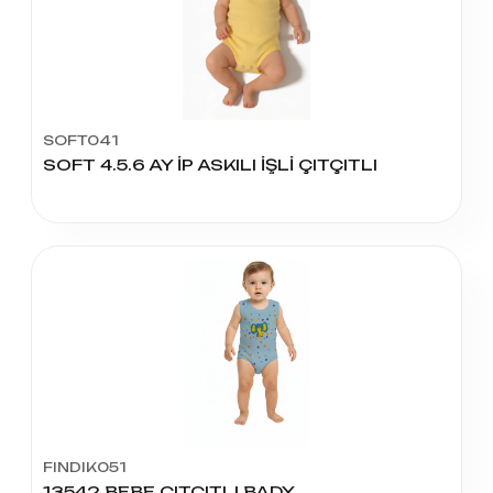
SOFT041
SOFT 4.5.6 AY İP ASKILI İŞLİ ÇITÇITLI
FINDIK051
13542 BEBE ÇITÇITLI BADY