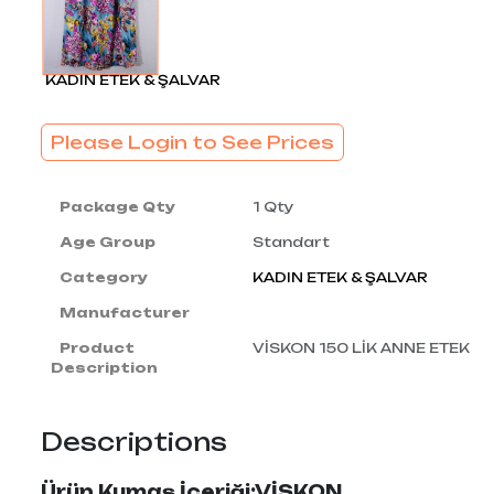
KADIN ETEK & ŞALVAR
Please Login to See Prices
Package Qty
1 Qty
Age Group
Standart
Category
KADIN ETEK & ŞALVAR
Manufacturer
Product
VİSKON 150 LİK ANNE ETEK
Description
Descriptions
Ürün Kumaş İçeriği:VİSKON