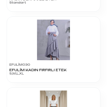
Standart
EFULİM030
EFULİM KADIN FIRFIRLI ETEK
S,M,L,XL