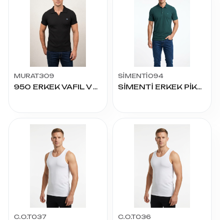
MURAT309
SİMENTİ094
950 ERKEK VAFIL V YAKA TİŞÖRT
SİMENTİ ERKEK PİKE CEPSİZ TİŞÖRT BATTAL
C.O.T037
C.O.T036