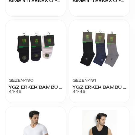
SİMENTİ ERKEK O YAKA SÜPREM EKSTRA BATTAL TİŞÖRT
SİMENTİ ERKEK O YAKA SÜPREM BATTAL TİŞÖRT
GEZEN490
GEZEN491
YGZ ERKEK BAMBU K.KONÇ TENİS
YGZ ERKEK BAMBU K.KONÇ DESENLİ
41-45
41-45