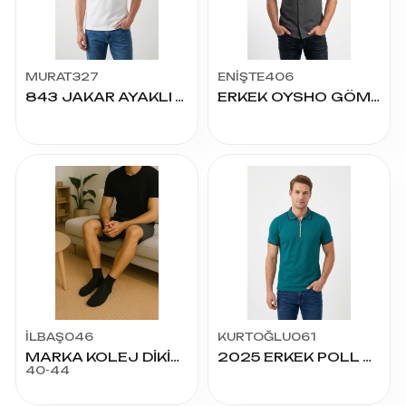
MURAT327
ENİŞTE406
843 JAKAR AYAKLI YAKA GENÇ TİŞÖRT
ERKEK OYSHO GÖMLEK
İLBAŞ046
KURTOĞLU061
MARKA KOLEJ DİKİŞSİZ ÇORAP SİYAH
2025 ERKEK POLL BRAND FERMUARLI TİŞÖRT
40-44