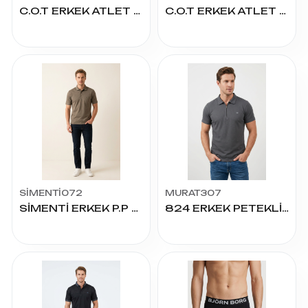
C.O.T ERKEK ATLET NO: 5
C.O.T ERKEK ATLET NO:3
SİMENTİ072
MURAT307
SİMENTİ ERKEK P.P CEPLİ TİŞÖRT
824 ERKEK PETEKLİ YAKALI TİŞÖRT