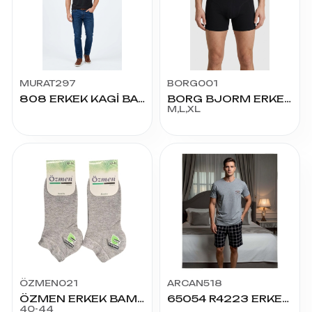
MURAT297
BORG001
808 ERKEK KAGİ BASKILI TİŞÖRT
BORG BJORM ERKEK BOXER
M,L,XL
ÖZMEN021
ARCAN518
ÖZMEN ERKEK BAMBU PATİK
65054 R4223 ERKEK SÜPREM BASIC ŞORTLU TAKIM
40-44