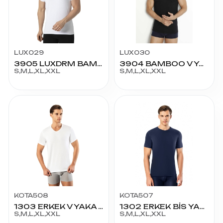
LUX029
LUX030
3905 LUXDRM BAMBOO V YAKA T-SHIRT
3904 BAMBOO V YAKA KOLSUZ T-SHIRT
S,M,L,XL,XXL
S,M,L,XL,XXL
KOTA508
KOTA507
1303 ERKEK V YAKA YARIM KOL MODAL ATLET
1302 ERKEK BİS YAKA YARIM KOL MODAL ATLET
S,M,L,XL,XXL
S,M,L,XL,XXL