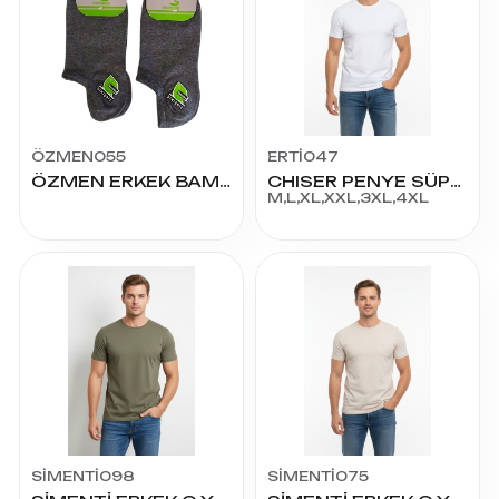
ÖZMEN055
ERTİ047
ÖZMEN ERKEK BAMBU SNIKIRS
CHISER PENYE SÜPREM BİS YAKA K.KOL TSHIRT
M,L,XL,XXL,3XL,4XL
SİMENTİ098
SİMENTİ075