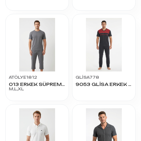
ATÖLYE1812
GLİSA778
013 ERKEK SÜPREM BERMUDA TAKIM
9053 GLİSA ERKEK K.KOL PİJAMA TAKIM
M,L,XL