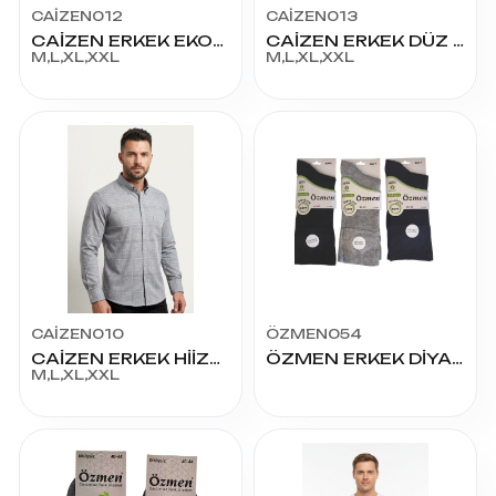
CAİZEN012
CAİZEN013
CAİZEN ERKEK EKOSE K.KOL KAPAKLI GÖMLEK
CAİZEN ERKEK DÜZ DAKRON K.KOL KLASİK GÖMLEK
M,L,XL,XXL
M,L,XL,XXL
CAİZEN010
ÖZMEN054
CAİZEN ERKEK HİİZZ PAMUK KETEN GÖMLEK
ÖZMEN ERKEK DİYABETİK BAMBU ŞEKER
M,L,XL,XXL