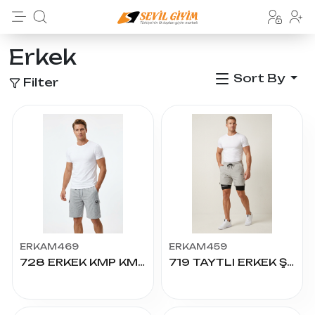
Erkek
Sort By
Filter
ERKAM469
ERKAM459
728 ERKEK KMP KMD CEPLİ ŞORT S.M.L.XL.2XL
719 TAYTLI ERKEK ŞORT S.M.L.XL.XX