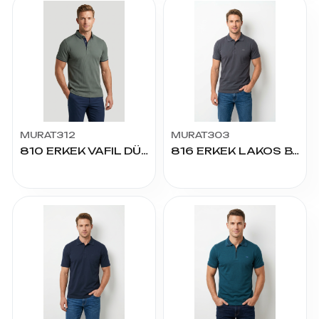
MURAT312
MURAT303
810 ERKEK VAFIL DÜZ TİŞÖRT
816 ERKEK LAKOS BATTAL TİŞÖRT