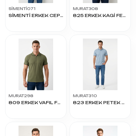
SİMENTİ071
MURAT308
SİMENTİ ERKEK CEPLİ PİKE TİŞÖRT BATTAL
825 ERKEK KAGİ FERMUARLI TİŞÖRT
MURAT298
MURAT310
809 ERKEK VAFIL FERMUARLI TİŞÖRT
823 ERKEK PETEK TİŞÖRT