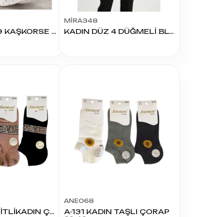
MİRA348
4007 R2629 KAŞKORSE KISA KOL KADIN PİJAMA TAKIMI
KADIN DÜZ 4 DÜĞMELİ BLUZ
ANE068
LEOPAR ŞERİTLİKADIN ÇORAP
A-131 KADIN TAŞLI ÇORAP