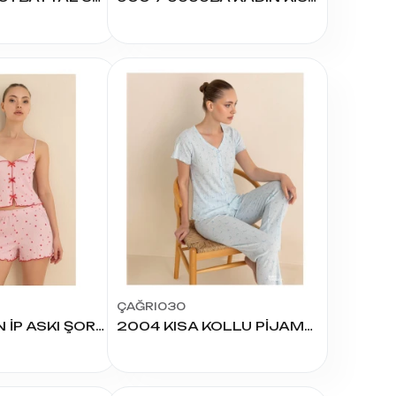
ÇAĞRI030
45856 KADIN İP ASKI ŞORTLU TAKIMI
2004 KISA KOLLU PİJAMA TAKIMI