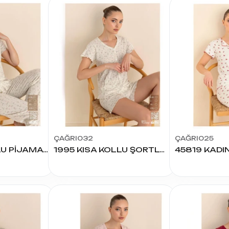
ÇAĞRI032
ÇAĞRI025
1994 KISA KOLLU PİJAMA TAKIMI
1995 KISA KOLLU ŞORTLU PİJAMA TAKIMI