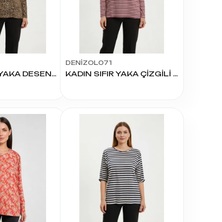
EL
SÜTYEN TAKIM
KADIN
ÇAMAŞIR
T
TAKIMI
KADIN KORSE
DENİZOL071
KADIN SIFIR YAKA DESENLİ UZUN KOL BLUZ
KADIN SIFIR YAKA ÇİZGİLİ UZUN KOL BLUZ