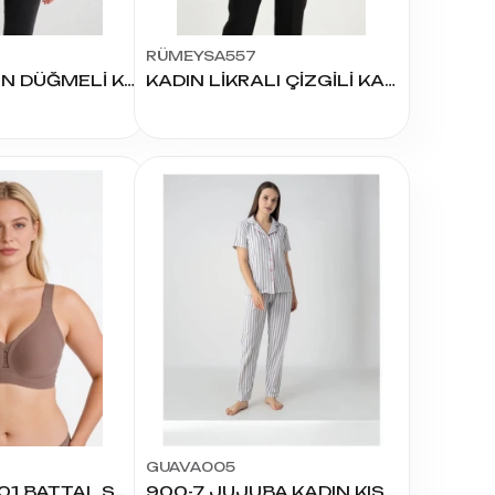
RÜMEYSA557
KADIN ÖNDEN DÜĞMELİ KAĞIT BASKI BLUZ
KADIN LİKRALI ÇİZGİLİ KAPRİ KOL TUNİK
GUAVA005
ARAS MSF801 BATTAL SÜTYEN
900-7 JUJUBA KADIN KISA KOL YAKALI PİJAMA TAKIM