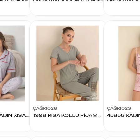
ÇAĞRI028
ÇAĞRI023
9235 GLORİA KADIN KISA KOL YAKALI PİJAMA TAKIM
1998 KISA KOLLU PİJAMA TAKIMI