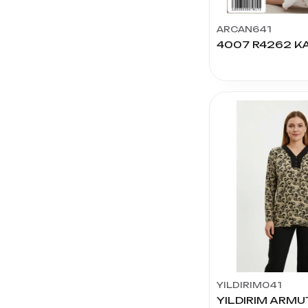
LINGERIA
ARCAN641
SUBAŞI
ERCAN
PİJAMALARI
TUANA
TEKSTİL
GÜRLESİN
ÇORAP
İLKE
ECEM
YILDIZI
İNTİMO
COCO
TEKSTİL
YILDIRIM041
TAŞDEMİR