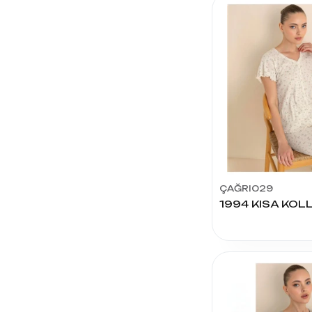
POLKAN
NEHİR
OLGUN
ÖZTAŞ
ESEN
İSTANBUL
ÇORAP
MÜJDE
ÇAĞRI029
MİRA LUX
ROYAL
ÇORAP
RÜMEYSA
DORE
ÇORAP