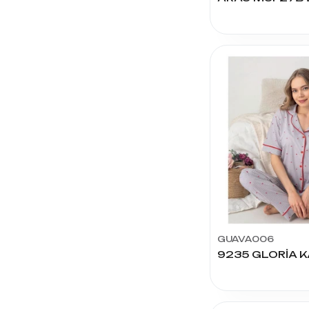
MANOLYA
PİJAMA
YASEMEN
MY CITY
SEFER
TRİKO
CAFTAN
KARDEX
TUANAY
TEKSTİL
ARAS
ÇEYİZ
GUAVA006
NBB
MODA
ENİSA