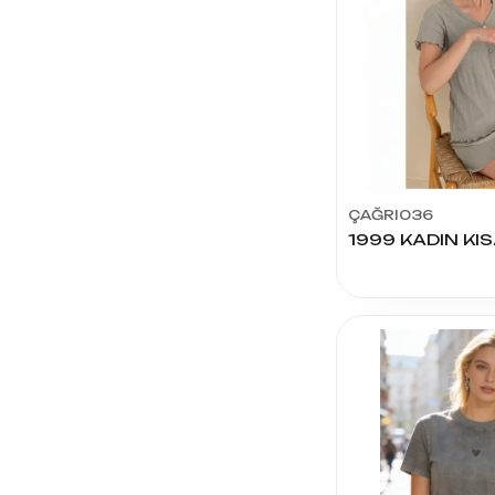
CHISER
ACEMOĞLU
ŞİRİN
ÇORAP
İLBAŞ
TEKSTİL
ÇAĞRI036
DONDEZA
SEHER
YILDIZI
LİZA
TUTKU-
ELİT
DÜNDAR
ÇORAP