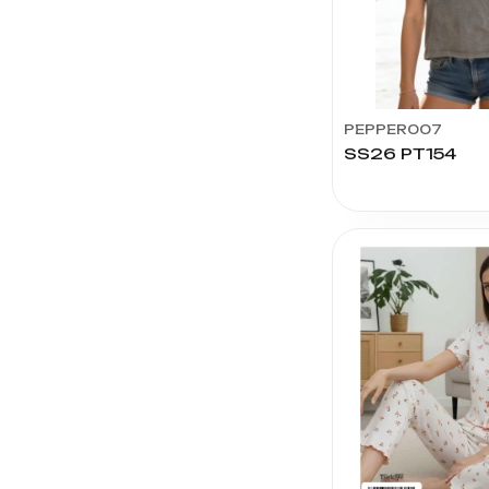
LE
JARDİN
AYLAM
LINGERIA
DEPIER -
PEPPER007
DONAMOR
SS26 PT154
JEL
ÖZMEN
ÇORAP
TUTKU
SÖYLER
DESİMO
DENİZOL
GOODNIGHT
AYSEMİN