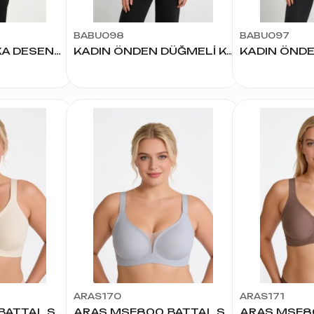
BABU098
BABU097
KADIN SIFIR YAKA DESENLİ KISA KOL BLUZ
KADIN ÖNDEN DÜĞMELİ KAĞIT BASKI BATTAL BLUZ
ARAS170
ARAS171
ARAS MSF27B BATTAL SÜTYEN
ARAS MSF800 BATTAL SÜTYEN