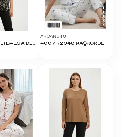
ARCAN640
KADIN LİKRALI DALGA DESEN BLUZ KISA KOL
4007 R2048 KAŞKORSE KISA KOL KADIN PİJAMA TAKIMI