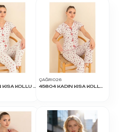
ÇAĞRI026
45819 KADIN KISA KOLLU PİJAMA TAKIMI
45804 KADIN KISA KOLLU PİJAMA TAKIMI