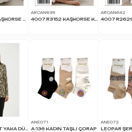
ARCAN639
ARCAN642
4007 R4262 KAŞKORSE KISA KOL KADIN PİJAMA TAKIMI
4007 R3152 KAŞKORSE KISA KOL KADIN PİJAMA TAKIMI
ANE071
ANE072
YILDIRIM ARMUT YAKA DÜĞMELİ VİSKON U.KOL BLUZ BATTAL
A-136 KADIN TAŞLI ÇORAP