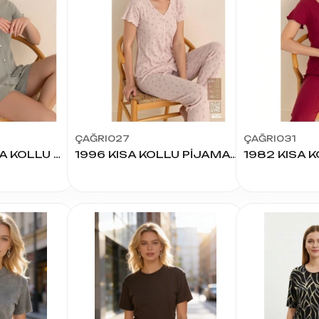
ÇAĞRI027
ÇAĞRI031
1999 KADIN KISA KOLLU ŞORTLU TAKIM
1996 KISA KOLLU PİJAMA TAKIMI