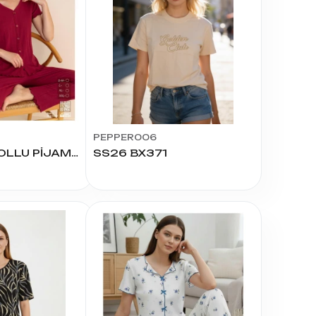
PEPPER006
1982 KISA KOLLU PİJAMA TAKIMI
SS26 BX371