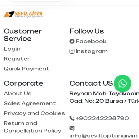
Customer
Follow Us
Service
Facebook
Login
Instagram
Register
Quick Payment
Corporate
Contact US
About Us
Reyhan Mah. Tayakadı
Cad. No: 20 Bursa / Tür
Sales Agreement
Privacy and Cookies
+902242238790
Return and
Cancellation Policy
info@seviltoptangiyim