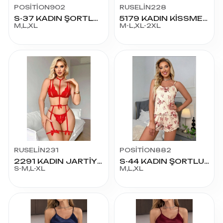
POSİTİON902
RUSELİN228
S-37 KADIN ŞORTLU TAKIM
5179 KADIN KİSSME ŞORT
M,L,XL
M-L,XL-2XL
RUSELİN231
POSİTİON882
2291 KADIN JARTİYER FANTAZİ KOSTÜM
S-44 KADIN ŞORTLU TAKIM
S-M,L-XL
M,L,XL