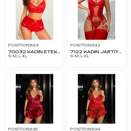
POSİTİON943
POSİTİON942
70032 KADIN ETEKLİ SÜTYEN TAKIM
7122 KADIN JARTİYERLİ TAKIM
S-M, L-XL
S-M, L-XL
POSİTİON935
POSİTİON934