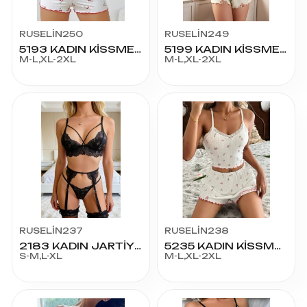
RUSELİN250
RUSELİN249
5193 KADIN KİSSME ŞORT
5199 KADIN KİSSME ŞORT
M-L,XL-2XL
M-L,XL-2XL
RUSELİN237
RUSELİN238
2183 KADIN JARTİYER FANTAZİ KOSTÜM
5235 KADIN KİSSME ŞORT
S-M,L-XL
M-L,XL-2XL