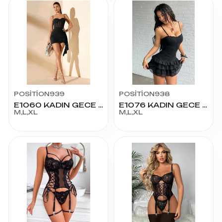
POSİTİON939
POSİTİON938
E1060 KADIN GECE KIYAFETİ
E1076 KADIN GECE KIYAFETİ
M,L,XL
M,L,XL