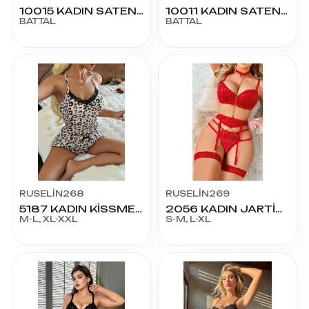
10015 KADIN SATEN ŞORTLU TKM BATTAL
10011 KADIN SATEN ŞORTLU TKM BATTAL
BATTAL
BATTAL
RUSELİN268
RUSELİN269
5187 KADIN KİSSME ŞORT
2056 KADIN JARTİYER FANTAZİ KOSTÜM
M-L, XL-XXL
S-M, L-XL