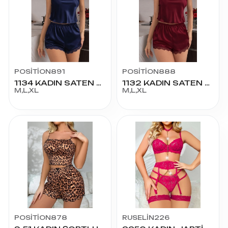
POSİTİON891
POSİTİON888
1134 KADIN SATEN ŞORTLU TAKIM
1132 KADIN SATEN ŞORTLU TAKIM
M,L,XL
M,L,XL
POSİTİON878
RUSELİN226