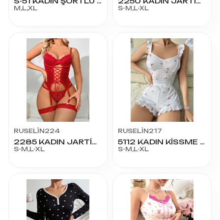
S-51 KADIN ŞORTLU TAKIM
2250 KADIN JARTİYER FANTAZİ KOSTÜM
M,L,XL
S-M,L-XL
RUSELİN224
RUSELİN217
2285 KADIN JARTİYER FANTAZİ KOSTÜM
5112 KADIN KİSSME ŞORT
S-M,L-XL
S-M,L-XL