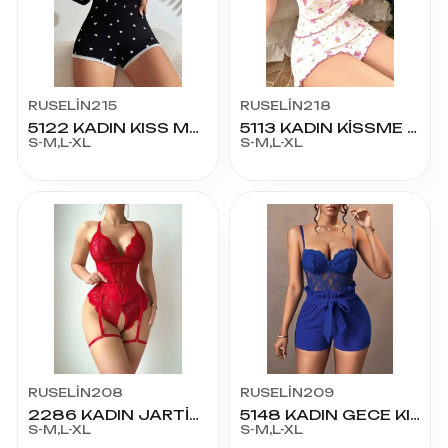
RUSELİN215
RUSELİN218
5122 KADIN KISS ME TULUM
5113 KADIN KİSSME ŞORT
S-M,L-XL
S-M,L-XL
RUSELİN208
RUSELİN209
2286 KADIN JARTİYER FANTAZİ KOSTÜM
5148 KADIN GECE KIYAFETİ
S-M,L-XL
S-M,L-XL