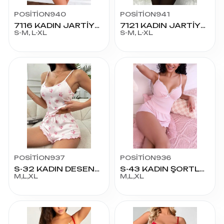
POSİTİON940
POSİTİON941
7116 KADIN JARTİYERLİ TAKIM
7121 KADIN JARTİYERLİ TAKIM
S-M, L-XL
S-M, L-XL
POSİTİON937
POSİTİON936
S-32 KADIN DESENLİ ŞORTLU TKM
S-43 KADIN ŞORTLU TKM
M,L,XL
M,L,XL