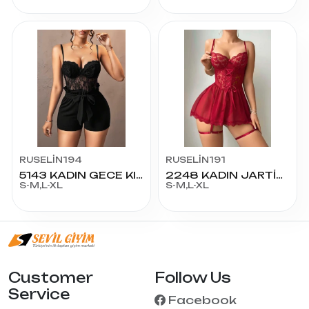
RUSELİN194
RUSELİN191
5143 KADIN GECE KIYAFETİ
2248 KADIN JARTİYER FANTAZİ KOSTÜM
S-M,L-XL
S-M,L-XL
Customer
Follow Us
Service
Facebook