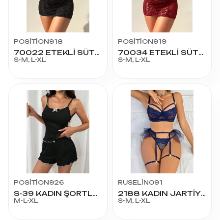
POSİTİON918
POSİTİON919
70022 ETEKLİ SÜTYEN TKM
70034 ETEKLİ SÜTYEN TKM
S-M, L-XL
S-M, L-XL
POSİTİON926
RUSELİN091
S-39 KADIN ŞORTLU TKM
2188 KADIN JARTİYER FANTAZİ KOSTÜM
M-L-XL
S-M, L-XL