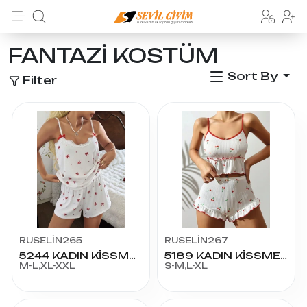
FANTAZİ KOSTÜM
Sort By
Filter
RUSELİN265
RUSELİN267
5244 KADIN KİSSME ŞORT
5189 KADIN KİSSME ŞORT TKM
M-L,XL-XXL
S-M,L-XL