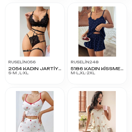
RUSELİN056
RUSELİN248
2054 KADIN JARTİYER FANTAZİ KOSTÜM
5186 KADIN KİSSME ŞORT
S-M , L-XL
M-L,XL-2XL