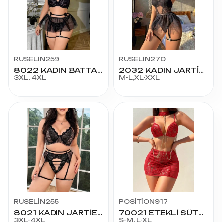
RUSELİN259
RUSELİN270
8022 KADIN BATTAL JARTİYERLİ TAKIM
2032 KADIN JARTİYER FANTAZİ KOSTÜM
3XL, 4XL
M-L,XL-XXL
RUSELİN255
POSİTİON917
8021 KADIN JARTİER FANTAZİ KOSTÜM BATTAL
70021 ETEKLİ SÜTYEN TKM
3XL-4XL
S-M, L-XL